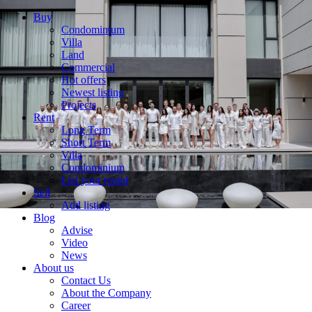
Buy
Condominium
Villa
Land
Commercial
Hot offers
Newest listing
Projects
Rent
Long Term
Short Term
Villa
Condominium
List your rental
Sell
Add listing
Blog
Advise
Video
News
About us
Contact Us
About the Company
Career