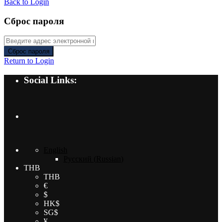
Back to Login
Сброс пароля
Сброс пароля
Return to Login
Social Links:
English
Русский
(
Russian
)
THB
THB
€
$
HK$
SG$
¥