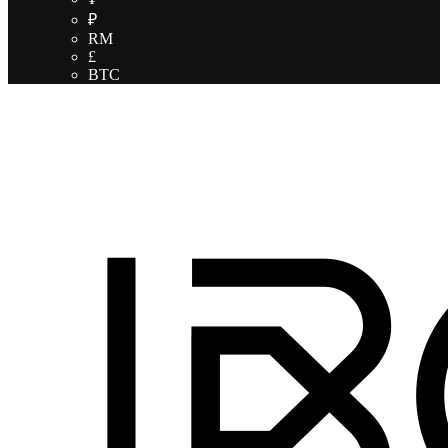
₽
RM
£
BTC