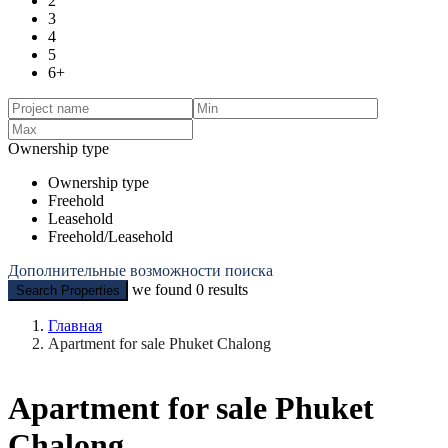
2
3
4
5
6+
Ownership type
Ownership type
Freehold
Leasehold
Freehold/Leasehold
Дополнительные возможности поиска
we found
0
results
Search Properties
Главная
Apartment for sale Phuket Chalong
Apartment for sale Phuket
Chalong