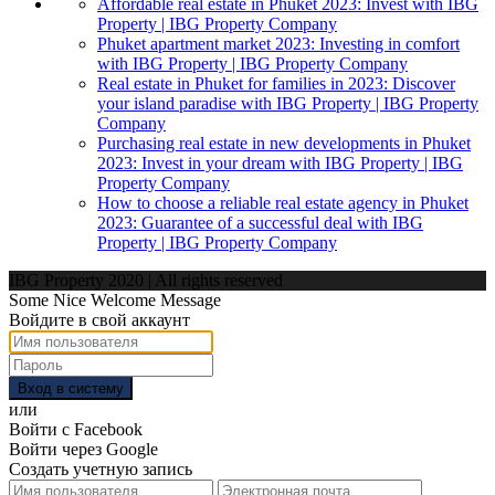
Affordable real estate in Phuket 2023: Invest with IBG
Property | IBG Property Company
Phuket apartment market 2023: Investing in comfort
with IBG Property | IBG Property Company
Real estate in Phuket for families in 2023: Discover
your island paradise with IBG Property | IBG Property
Company
Purchasing real estate in new developments in Phuket
2023: Invest in your dream with IBG Property | IBG
Property Company
How to choose a reliable real estate agency in Phuket
2023: Guarantee of a successful deal with IBG
Property | IBG Property Company
IBG Property 2020 | All rights reserved
Some Nice Welcome Message
Войдите в свой аккаунт
Вход в систему
или
Войти с Facebook
Войти через Google
Создать учетную запись