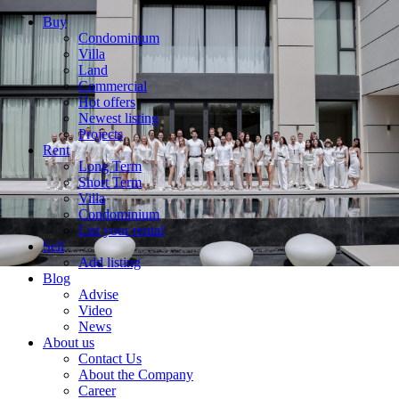
Buy
Condominium
Villa
Land
Commercial
Hot offers
Newest listing
Projects
Rent
Long Term
Short Term
Villa
Condominium
List your rental
Sell
Add listing
Blog
Advise
Video
News
About us
Contact Us
About the Company
Career