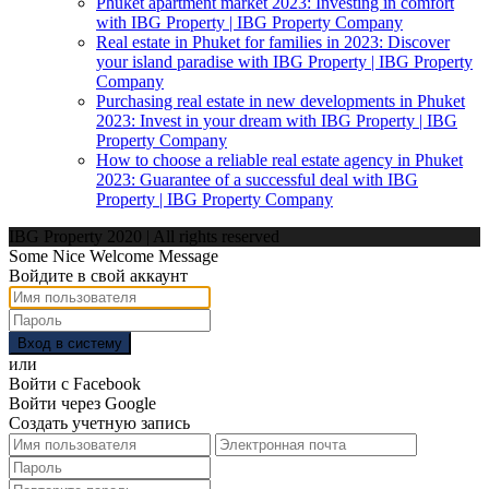
Phuket apartment market 2023: Investing in comfort
with IBG Property | IBG Property Company
Real estate in Phuket for families in 2023: Discover
your island paradise with IBG Property | IBG Property
Company
Purchasing real estate in new developments in Phuket
2023: Invest in your dream with IBG Property | IBG
Property Company
How to choose a reliable real estate agency in Phuket
2023: Guarantee of a successful deal with IBG
Property | IBG Property Company
IBG Property 2020 | All rights reserved
Some Nice Welcome Message
Войдите в свой аккаунт
Вход в систему
или
Войти с Facebook
Войти через Google
Создать учетную запись