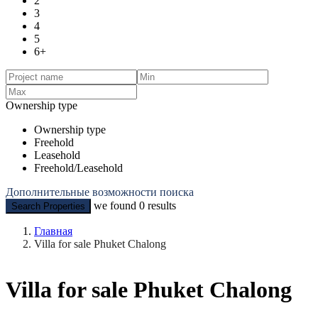
2
3
4
5
6+
Ownership type
Ownership type
Freehold
Leasehold
Freehold/Leasehold
Дополнительные возможности поиска
we found
0
results
Search Properties
Главная
Villa for sale Phuket Chalong
Villa for sale Phuket Chalong