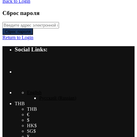
Back to Login
Сброс пароля
Сброс пароля
Return to Login
Social Links:
English
Русский
(
Russian
)
THB
THB
€
$
HK$
SG$
¥