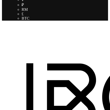
₽
RM
£
BTC