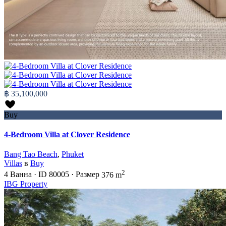
฿ 35,100,000
Buy
4-Bedroom Villa at Clover Residence
Bang Tao Beach
,
Phuket
Villas
в
Buy
2
4
Ванна
·
ID
80005
·
Размер
376 m
IBG Property