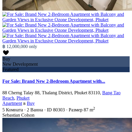
฿ 12,000,000
only
Buy
New Development
Featured
For Sale: Brand New 2-Bedroom Apartment with...
88 Cherng Talay 88, Thalang District, Phuket 83110,
Bang Tao
Beach
,
Phuket
Apartment
в
Buy
2
5
Комната
·
2
Ванна
·
ID
80303
·
Размер
87 m
Sebastian Colson