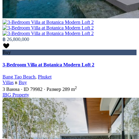
฿ 26,800,000
Buy
3-Bedroom Villa at Botanica Modern Loft 2
Bang Tao Beach
,
Phuket
Villas
в
Buy
2
3
Ванна
·
ID
79982
·
Размер
289 m
IBG Property