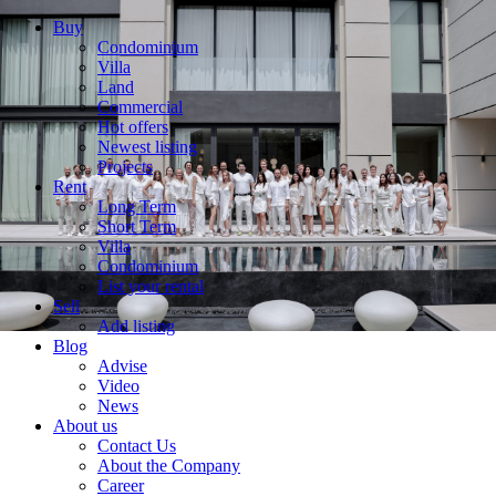
Buy
Condominium
Villa
Land
Commercial
Hot offers
Newest listing
Projects
Rent
Long Term
Short Term
Villa
Condominium
List your rental
Sell
Add listing
Blog
Advise
Video
News
About us
Contact Us
About the Company
Career