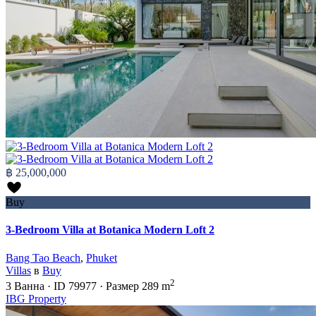
฿ 25,000,000
Buy
3-Bedroom Villa at Botanica Modern Loft 2
Bang Tao Beach
,
Phuket
Villas
в
Buy
2
3
Ванна
·
ID
79977
·
Размер
289 m
IBG Property