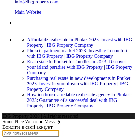
info@ibgproperty.com
Main Website
Affordable real estate in Phuket 2023: Invest with IBG
Property | IBG Property Company
Phuket apartment market 2023: Investing in comfort
with IBG Property | IBG Property Company
Real estate in Phuket for families in 2023: Discover
your island paradise with IBG Property | IBG Property
Company
Purchasing real estate in new developments in Phuket
2023: Invest in your dream with IBG Property | IBG
Property Company
How to choose a reliable real estate agency in Phuket
2023: Guarantee of a successful deal with IBG
Property | IBG Property Company
IBG Property 2020 | All rights reserved
Some Nice Welcome Message
Войдите в свой аккаунт