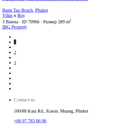
Bang Tao Beach
,
Phuket
Villas
в
Buy
2
3
Ванна
·
ID
79966
·
Размер
289 m
IBG Property
1
2
3
Contact us
100/88 Kata Rd., Karon, Muang, Phuket
+66 97 783 06 96