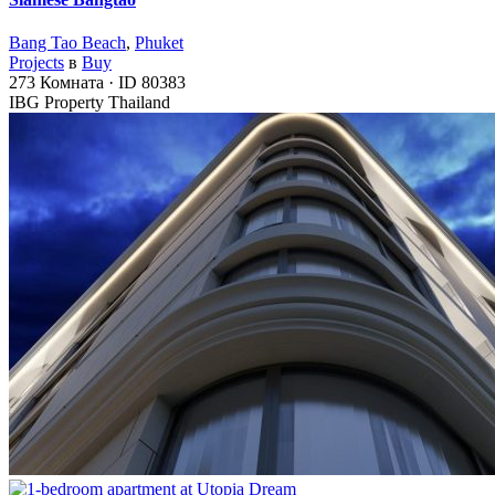
Bang Tao Beach
,
Phuket
Projects
в
Buy
273
Комната
·
ID
80383
IBG Property Thailand