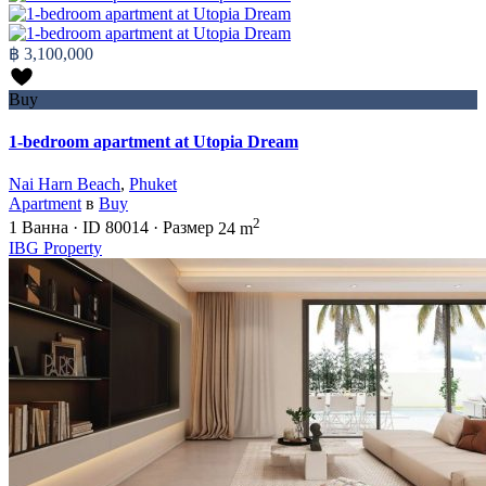
฿ 3,100,000
Buy
1-bedroom apartment at Utopia Dream
Nai Harn Beach
,
Phuket
Apartment
в
Buy
2
1
Ванна
·
ID
80014
·
Размер
24 m
IBG Property