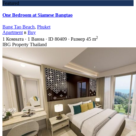
Featured
One Bedroom at Siamese Bangtao
Bang Tao Beach
,
Phuket
Apartment
в
Buy
2
1
Комната
·
1
Ванна
·
ID
80409
·
Размер
45 m
IBG Property Thailand