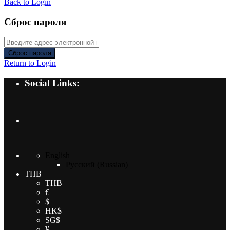
Back to Login
Сброс пароля
Сброс пароля
Return to Login
Social Links:
English
Русский
(
Russian
)
THB
THB
€
$
HK$
SG$
¥