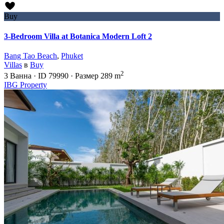
Buy
3-Bedroom Villa at Botanica Modern Loft 2
Bang Tao Beach
,
Phuket
Villas
в
Buy
2
3
Ванна
·
ID
79990
·
Размер
289 m
IBG Property