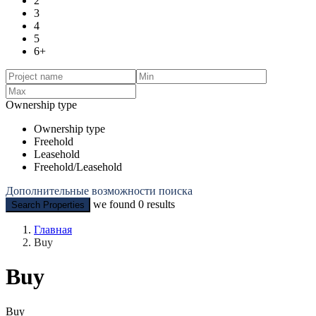
2
3
4
5
6+
Ownership type
Ownership type
Freehold
Leasehold
Freehold/Leasehold
Дополнительные возможности поиска
we found
0
results
Search Properties
Главная
Buy
Buy
Buy