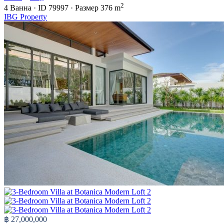
2
4
Ванна
·
ID
79997
·
Размер
376 m
IBG Property
฿ 27,000,000