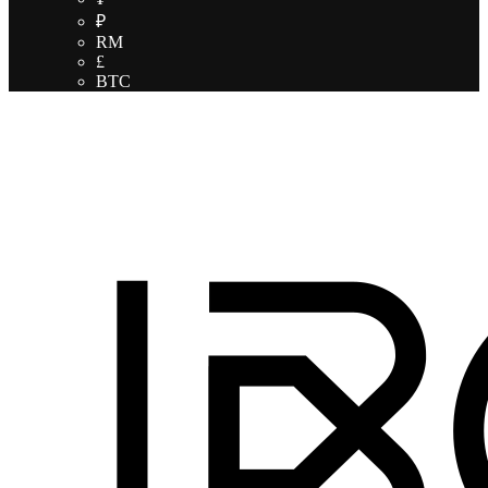
₽
RM
£
BTC