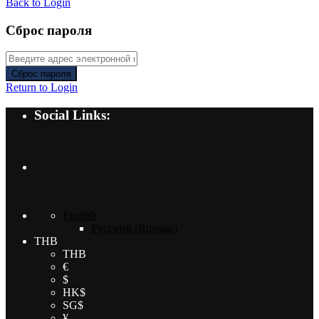
Back to Login
Сброс пароля
Сброс пароля
Return to Login
Social Links:
English
Русский
(
Russian
)
THB
THB
€
$
HK$
SG$
¥