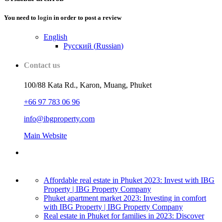
You need to
login
in order to post a review
English
Русский
(
Russian
)
Contact us
100/88 Kata Rd., Karon, Muang, Phuket
+66 97 783 06 96
info@ibgproperty.com
Main Website
Affordable real estate in Phuket 2023: Invest with IBG
Property | IBG Property Company
Phuket apartment market 2023: Investing in comfort
with IBG Property | IBG Property Company
Real estate in Phuket for families in 2023: Discover