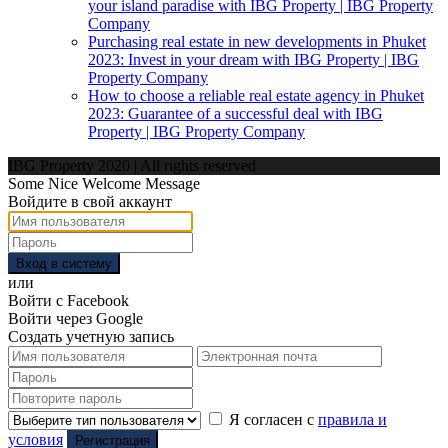
your island paradise with IBG Property | IBG Property
Company
Purchasing real estate in new developments in Phuket
2023: Invest in your dream with IBG Property | IBG
Property Company
How to choose a reliable real estate agency in Phuket
2023: Guarantee of a successful deal with IBG
Property | IBG Property Company
IBG Property 2020 | All rights reserved
Some Nice Welcome Message
Войдите в свой аккаунт
Вход в систему
или
Войти с Facebook
Войти через Google
Создать учетную запись
Я согласен с
правила и
условия
Регистрация