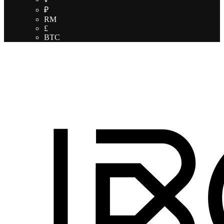
₽
RM
£
BTC