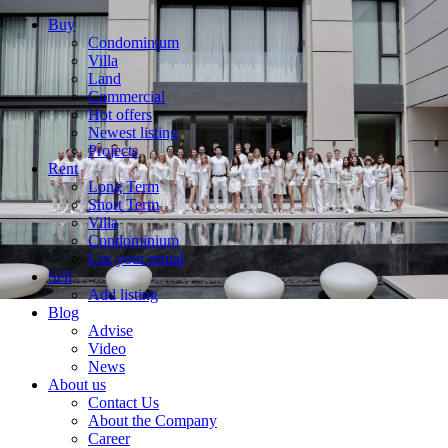
Buy
Condominium
Villa
Land
Commercial
Hot offers
Newest listing
Projects
Rent
Long Term
Short Term
Villa
Condominium
List your rental
Sell
Add listing
Blog
Advise
Video
News
About us
Contact Us
About the Company
Career