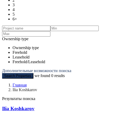
2
3
4
5
6+
Ownership type
Ownership type
Freehold
Leasehold
Freehold/Leasehold
Дополнительные возможности поиска
we found
0
results
Search Properties
Главная
Ilia Koshkarov
Результаты поиска
Ilia Koshkarov