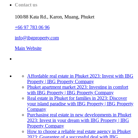
Contact us
100/88 Kata Rd., Karon, Muang, Phuket
+66 97 783 06 96
info@ibgproperty.com
Main Website
Affordable real estate in Phuket 2023: Invest with IBG
Property | IBG Property Company
Phuket apartment market 2023: Investing in comfort
with IBG Property | IBG Property Company
Real estate in Phuket for families in 2023: Discover
your island paradise with IBG Property | IBG Property
Company
Purchasing real estate in new developments in Phuket
2023: Invest in your dream with IBG Property | IBG
Property Company
How to choose a reliable real estate agency in Phuket
2023: Guarantee of a successful deal with IBG