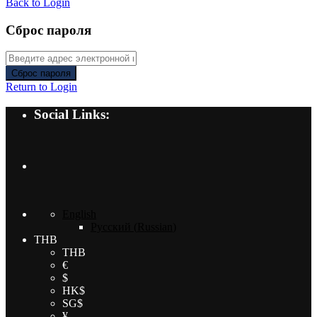
Back to Login
Сброс пароля
Сброс пароля
Return to Login
Social Links:
English
Русский
(
Russian
)
THB
THB
€
$
HK$
SG$
¥