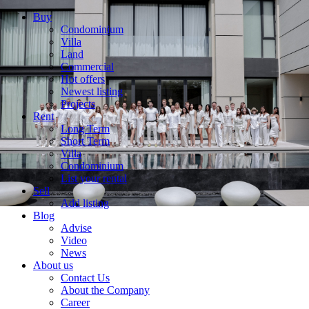
Buy
Condominium
Villa
Land
Commercial
Hot offers
Newest listing
Projects
Rent
Long Term
Short Term
Villa
Condominium
List your rental
Sell
Add listing
Blog
Advise
Video
News
About us
Contact Us
About the Company
Career