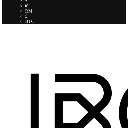
₽
RM
£
BTC