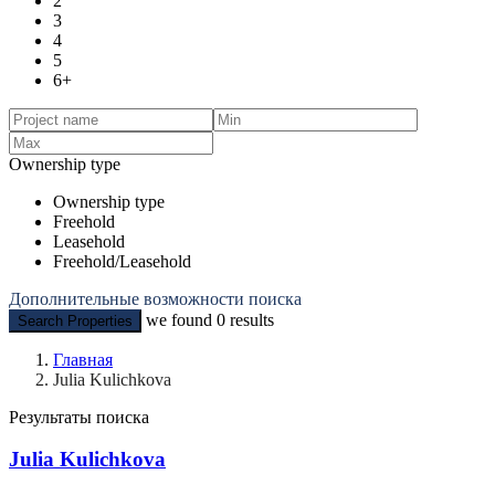
2
3
4
5
6+
Ownership type
Ownership type
Freehold
Leasehold
Freehold/Leasehold
Дополнительные возможности поиска
we found
0
results
Search Properties
Главная
Julia Kulichkova
Результаты поиска
Julia Kulichkova