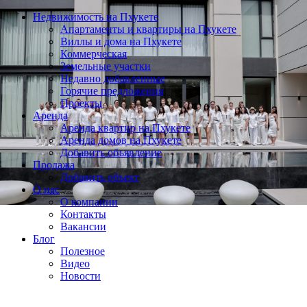
Недвижимость на Пхукете
Апартаменты и квартиры на Пхукете
Виллы и дома на Пхукете
Коммерческая
Земельные участки
Недавно добавленные
Горячие предложения
Проекты
Аренда
Аренда квартир на Пхукете
Аренда домов на Пхукете
Добавить объявление
Продажа
Добавить объект
О нас
О компании
Контакты
Вакансии
Блог
Полезное
Видео
Новости