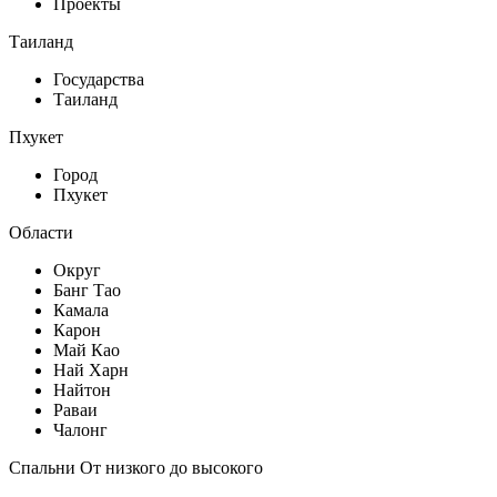
Проекты
Таиланд
Государства
Таиланд
Пхукет
Город
Пхукет
Области
Округ
Банг Тао
Камала
Карон
Май Као
Най Харн
Найтон
Раваи
Чалонг
Спальни От низкого до высокого