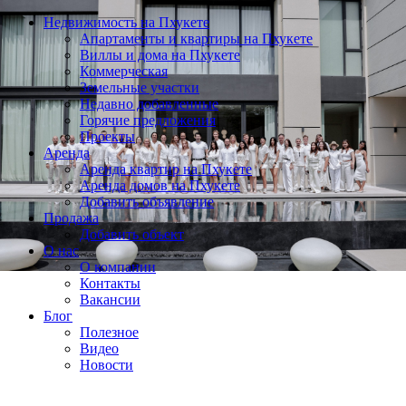
Недвижимость на Пхукете
Апартаменты и квартиры на Пхукете
Виллы и дома на Пхукете
Коммерческая
Земельные участки
Недавно добавленные
Горячие предложения
Проекты
Аренда
Аренда квартир на Пхукете
Аренда домов на Пхукете
Добавить объявление
Продажа
Добавить объект
О нас
О компании
Контакты
Вакансии
Блог
Полезное
Видео
Новости