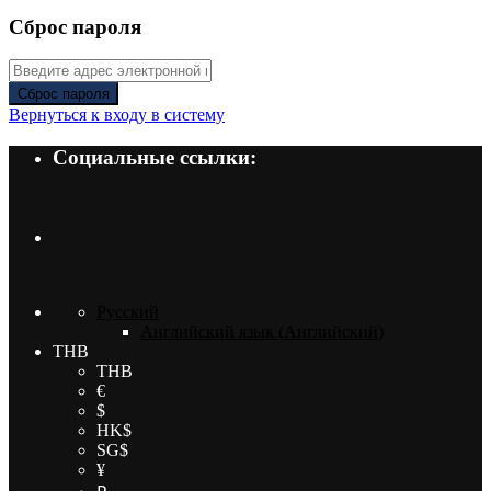
Сброс пароля
Сброс пароля
Вернуться к входу в систему
Социальные ссылки:
Русский
Английский язык
(
Английский
)
THB
THB
€
$
HK$
SG$
¥