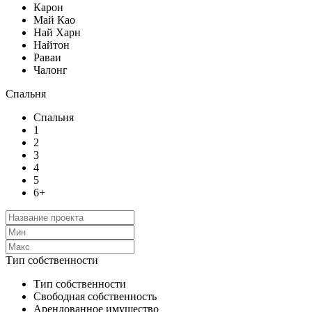
Карон
Май Као
Най Харн
Найтон
Раваи
Чалонг
Спальня
Спальня
1
2
3
4
5
6+
Тип собственности
Тип собственности
Свободная собственность
Арендованное имущество