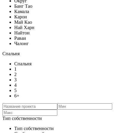
Округ
Банг Тао
Камала
Карон
Май Као
Най Харн
Найтон
Раваи
Чалонг
Спальня
Спальня
1
2
3
4
5
6+
Тип собственности
Тип собственности