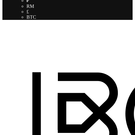
₽
RM
£
BTC