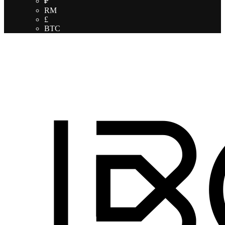
₽
RM
£
BTC