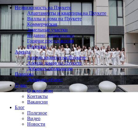
Недвижимость на Пхукете
Апартаменты и квартиры на Пхукете
Виллы и дома на Пхукете
Коммерческая
Земельные участки
Недавно добавленные
Горячие предложения
Проекты
Аренда
Аренда квартир на Пхукете
Аренда домов на Пхукете
Добавить объявление
Продажа
Добавить объект
О нас
О компании
Контакты
Вакансии
Блог
Полезное
Видео
Новости