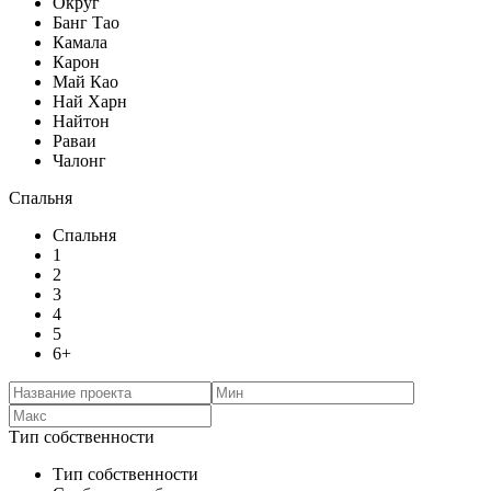
Округ
Банг Тао
Камала
Карон
Май Као
Най Харн
Найтон
Раваи
Чалонг
Спальня
Спальня
1
2
3
4
5
6+
Тип собственности
Тип собственности