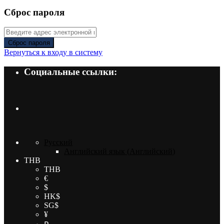
Сброс пароля
Сброс пароля
Вернуться к входу в систему
Социальные ссылки:
Русский
Английский язык
(
Английский
)
THB
THB
€
$
HK$
SG$
¥