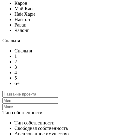
Карон
Май Као
Най Харн
Найтон
Раваи
Чалонг
Спальня
Спальня
1
2
3
4
5
6+
Тип собственности
Тип собственности
Свободная собственность
Арендованное имущество