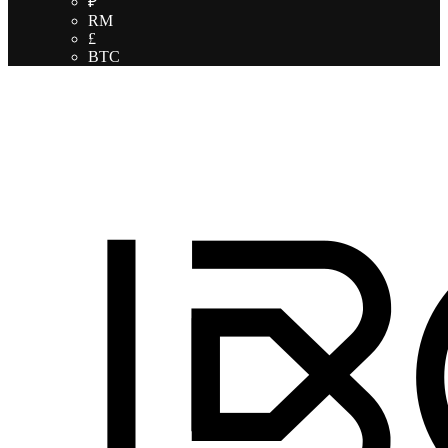
₽
RM
£
BTC