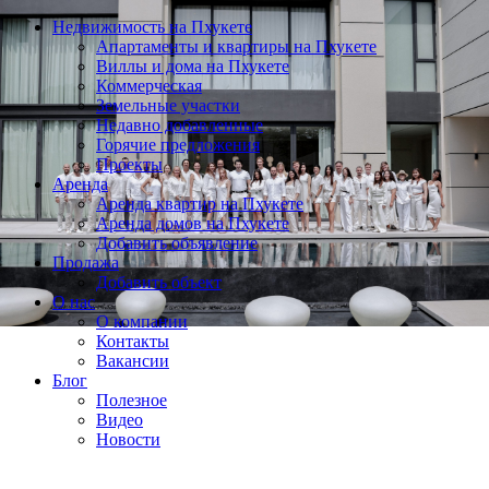
Недвижимость на Пхукете
Апартаменты и квартиры на Пхукете
Виллы и дома на Пхукете
Коммерческая
Земельные участки
Недавно добавленные
Горячие предложения
Проекты
Аренда
Аренда квартир на Пхукете
Аренда домов на Пхукете
Добавить объявление
Продажа
Добавить объект
О нас
О компании
Контакты
Вакансии
Блог
Полезное
Видео
Новости