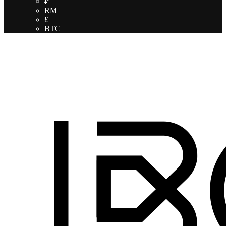
₽
RM
£
BTC