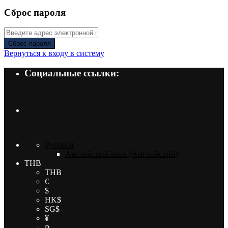
Сброс пароля
Сброс пароля
Вернуться к входу в систему
Социальные ссылки:
Русский
Английский язык
(
Английский
)
THB
THB
€
$
HK$
SG$
¥