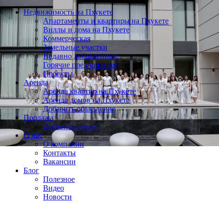
Недвижимость на Пхукете
Апартаменты и квартиры на Пхукете
Виллы и дома на Пхукете
Коммерческая
Земельные участки
Недавно добавленные
Горячие предложения
Проекты
Аренда
Аренда квартир на Пхукете
Аренда домов на Пхукете
Добавить объявление
Продажа
Добавить объект
О нас
О компании
Контакты
Вакансии
Блог
Полезное
Видео
Новости