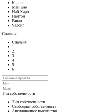
Карон
Май Као
Най Харн
Найтон
Раваи
Чалонг
Спальня
Спальня
1
2
3
4
5
6+
Тип собственности
Тип собственности
Свободная собственность
Арендованное имущество