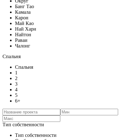
Округ
Банг Тао
Камала
Карон
Май Као
Най Харн
Найтон
Раваи
Чалонг
Спальня
Спальня
1
2
3
4
5
6+
Тип собственности
Тип собственности