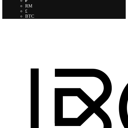
₽
RM
£
BTC