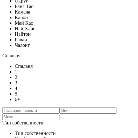
Округ
Банг Тао
Камала
Карон
Май Као
Най Харн
Найтон
Раваи
Чалонг
Спальня
Спальня
1
2
3
4
5
6+
Тип собственности
Тип собственности