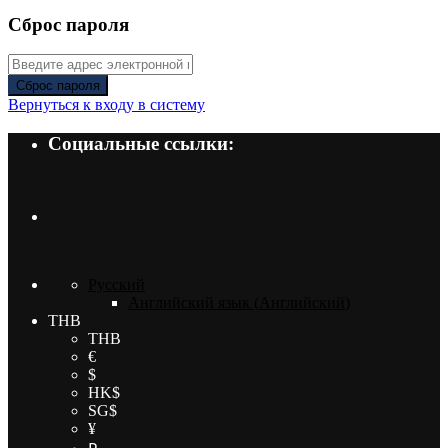
Сброс пароля
Сброс пароля
Вернуться к входу в систему
Социальные ссылки:
Русский
Английский язык
(
Английский
)
THB
THB
€
$
HK$
SG$
¥