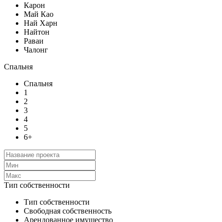
Карон
Май Као
Най Харн
Найтон
Раваи
Чалонг
Спальня
Спальня
1
2
3
4
5
6+
Тип собственности
Тип собственности
Свободная собственность
Арендованное имущество