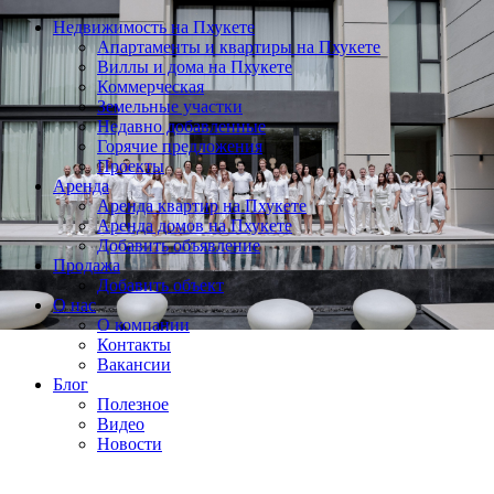
Недвижимость на Пхукете
Апартаменты и квартиры на Пхукете
Виллы и дома на Пхукете
Коммерческая
Земельные участки
Недавно добавленные
Горячие предложения
Проекты
Аренда
Аренда квартир на Пхукете
Аренда домов на Пхукете
Добавить объявление
Продажа
Добавить объект
О нас
О компании
Контакты
Вакансии
Блог
Полезное
Видео
Новости