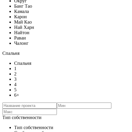
Округ
Банг Тао
Камала
Карон
Май Као
Най Харн
Найтон
Раваи
Чалонг
Спальня
Спальня
1
2
3
4
5
6+
Тип собственности
Тип собственности