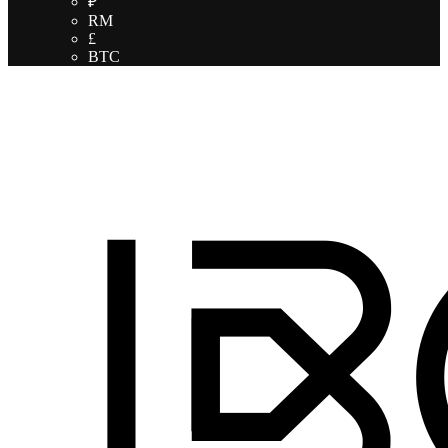
₽
RM
£
BTC