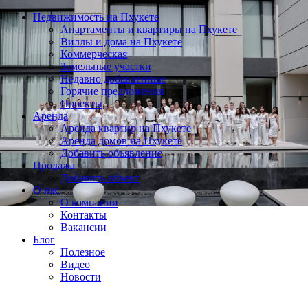
Недвижимость на Пхукете
Апартаменты и квартиры на Пхукете
Виллы и дома на Пхукете
Коммерческая
Земельные участки
Недавно добавленные
Горячие предложения
Проекты
Аренда
Аренда квартир на Пхукете
Аренда домов на Пхукете
Добавить объявление
Продажа
Добавить объект
О нас
О компании
Контакты
Вакансии
Блог
Полезное
Видео
Новости