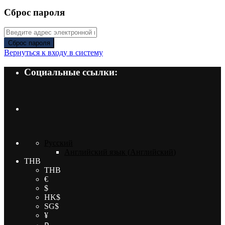
Сброс пароля
Сброс пароля
Вернуться к входу в систему
Социальные ссылки:
Русский
Английский язык
(
Английский
)
THB
THB
€
$
HK$
SG$
¥