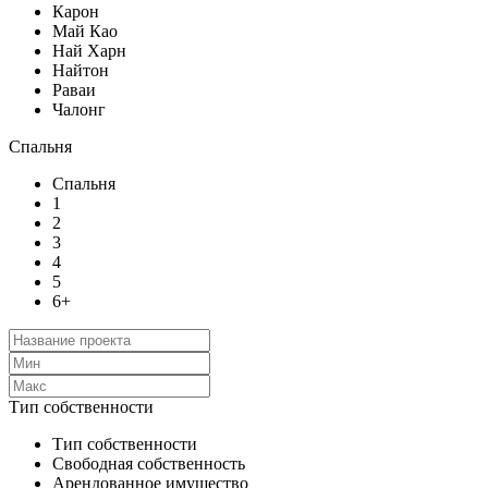
Карон
Май Као
Най Харн
Найтон
Раваи
Чалонг
Спальня
Спальня
1
2
3
4
5
6+
Тип собственности
Тип собственности
Свободная собственность
Арендованное имущество