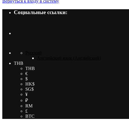
Вернуться к входу в систему
Социальные ссылки:
Русский
Английский язык
(
Английский
)
THB
THB
€
$
HK$
SG$
¥
₽
RM
£
BTC