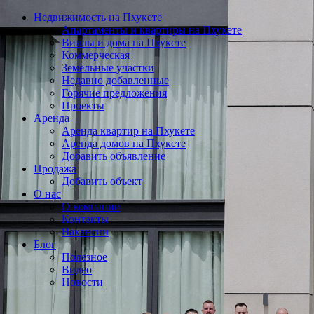
Недвижимость на Пхукете
Апартаменты и квартиры на Пхукете
Виллы и дома на Пхукете
Коммерческая
Земельные участки
Недавно добавленные
Горячие предложения
Проекты
Аренда
Аренда квартир на Пхукете
Аренда домов на Пхукете
Добавить объявление
Продажа
Добавить объект
О нас
О компании
Контакты
Вакансии
Блог
Полезное
Видео
Новости