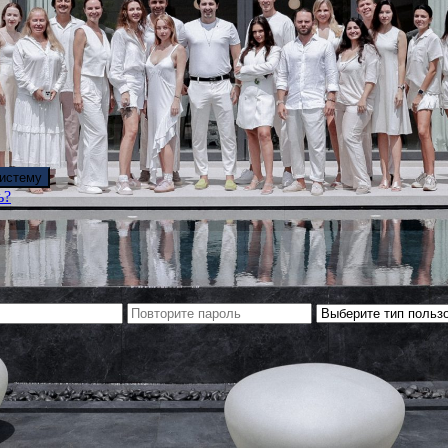
систему
ь?