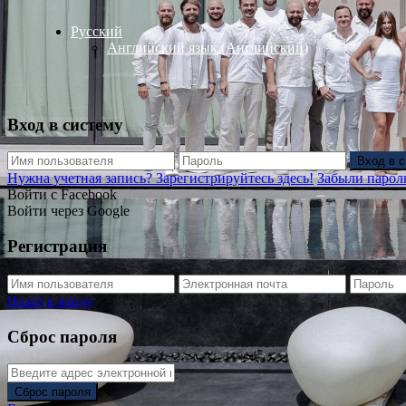
Русский
Английский язык
(
Английский
)
Вход в систему
Вход в 
Нужна учетная запись? Зарегистрируйтесь здесь!
Забыли парол
Войти с Facebook
Войти через Google
Регистрация
Назад к входу
Сброс пароля
Сброс пароля