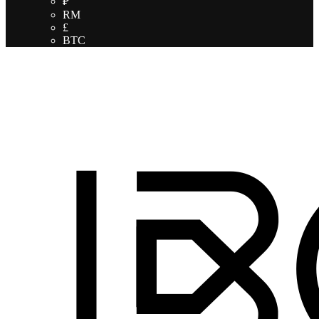
₽
RM
£
BTC