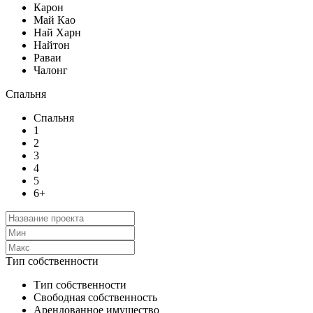
Карон
Май Као
Най Харн
Найтон
Раваи
Чалонг
Спальня
Спальня
1
2
3
4
5
6+
Тип собственности
Тип собственности
Свободная собственность
Арендованное имущество