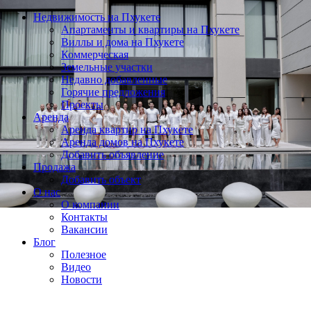
Недвижимость на Пхукете
Апартаменты и квартиры на Пхукете
Виллы и дома на Пхукете
Коммерческая
Земельные участки
Недавно добавленные
Горячие предложения
Проекты
Аренда
Аренда квартир на Пхукете
Аренда домов на Пхукете
Добавить объявление
Продажа
Добавить объект
О нас
О компании
Контакты
Вакансии
Блог
Полезное
Видео
Новости