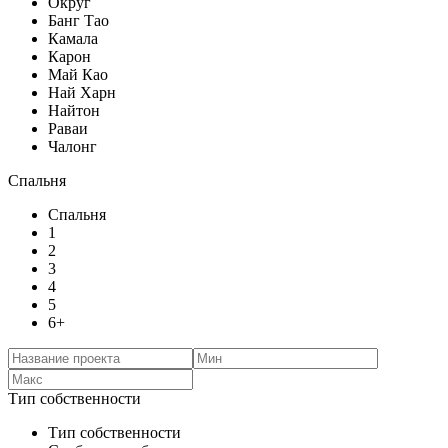
Округ
Банг Тао
Камала
Карон
Май Као
Най Харн
Найтон
Раваи
Чалонг
Спальня
Спальня
1
2
3
4
5
6+
Тип собственности
Тип собственности