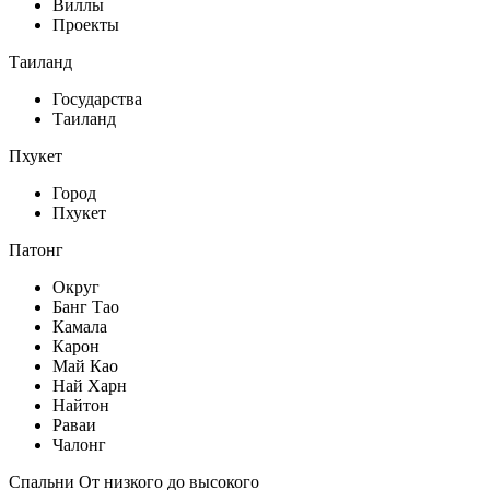
Виллы
Проекты
Таиланд
Государства
Таиланд
Пхукет
Город
Пхукет
Патонг
Округ
Банг Тао
Камала
Карон
Май Као
Най Харн
Найтон
Раваи
Чалонг
Спальни От низкого до высокого