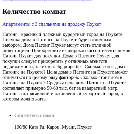
Количество комнат
Апартаменты с 3 спальнями на продажу Пхукет
Патонг - красивый пляжный курортный город на Пхукете.
Покупка дома в Патонге на Пхукете будет отличным
выбором. Дома Патонг Пхукет могут стать отличной
инвестицией. Приобретайте из широкого ассортимента домов
Патонг Пхукет для покупки. Дома в Патонге Пхукет для
покупки следует приобретать у отличных агентств
недвижимости, таких как Ibg properties. Сколько стоит дом в
Патонге на Пхукете? Цена дома в Патонге на Пхукете может
отличаться по целому ряду факторов. Сколько стоит дом в
Патонге на Пхукете? Средняя цена дома Патонг на Пхукете
составляет примерно 50-60 тыс. бат за квадратный метр.
Патонг - потрясающий и оживленный курортный город, в
котором можно жить.
Свяжитесь с нами
100/88 Ката Рд, Карон, Муанг, Пхукет