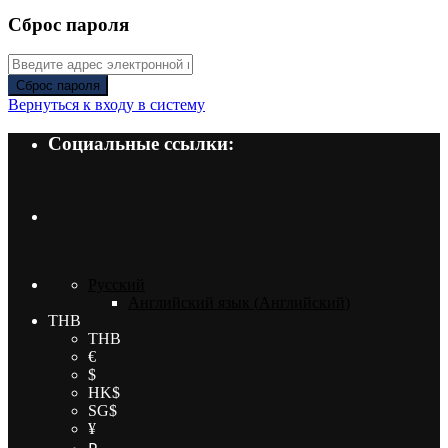
Сброс пароля
Сброс пароля
Вернуться к входу в систему
Социальные ссылки:
Русский
Английский язык
(
Английский
)
THB
THB
€
$
HK$
SG$
¥