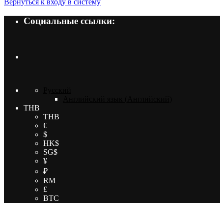
Вернуться к входу в систему
Социальные ссылки:
Русский
Английский язык
(
Английский
)
THB
THB
€
$
HK$
SG$
¥
₽
RM
£
BTC