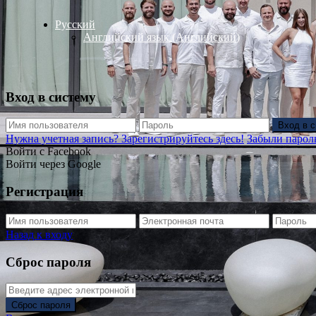
Русский
Английский язык
(
Английский
)
Вход в систему
Вход в 
Нужна учетная запись? Зарегистрируйтесь здесь!
Забыли парол
Войти с Facebook
Войти через Google
Регистрация
Назад к входу
Сброс пароля
Сброс пароля