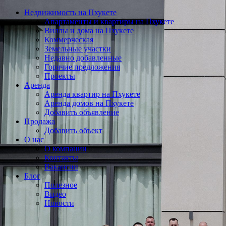
Недвижимость на Пхукете
Апартаменты и квартиры на Пхукете
Виллы и дома на Пхукете
Коммерческая
Земельные участки
Недавно добавленные
Горячие предложения
Проекты
Аренда
Аренда квартир на Пхукете
Аренда домов на Пхукете
Добавить объявление
Продажа
Добавить объект
О нас
О компании
Контакты
Вакансии
Блог
Полезное
Видео
Новости