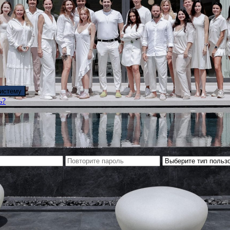
систему
ь?