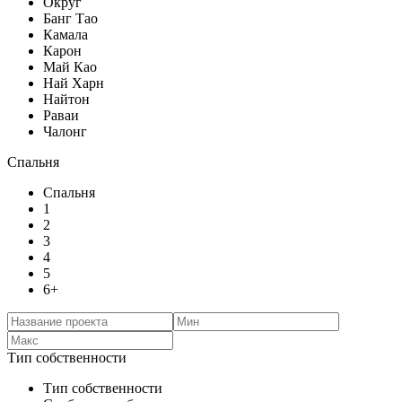
Округ
Банг Тао
Камала
Карон
Май Као
Най Харн
Найтон
Раваи
Чалонг
Спальня
Спальня
1
2
3
4
5
6+
Тип собственности
Тип собственности