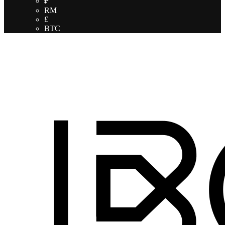
₽
RM
£
BTC