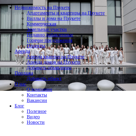
Недвижимость на Пхукете
Апартаменты и квартиры на Пхукете
Виллы и дома на Пхукете
Коммерческая
Земельные участки
Недавно добавленные
Горячие предложения
Проекты
Аренда
Аренда квартир на Пхукете
Аренда домов на Пхукете
Добавить объявление
Продажа
Добавить объект
О нас
О компании
Контакты
Вакансии
Блог
Полезное
Видео
Новости