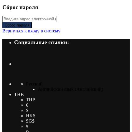
Сброс пароля
Сброс пароля
Вернуться к входу в систему
Социальные ссылки:
Русский
Английский язык
(
Английский
)
THB
THB
€
$
HK$
SG$
¥