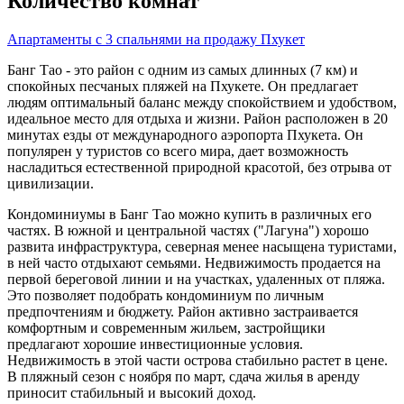
Количество комнат
Апартаменты с 3 спальнями на продажу Пхукет
Банг Тао - это район с одним из самых длинных (7 км) и
спокойных песчаных пляжей на Пхукете. Он предлагает
людям оптимальный баланс между спокойствием и удобством,
идеальное место для отдыха и жизни. Район расположен в 20
минутах езды от международного аэропорта Пхукета. Он
популярен у туристов со всего мира, дает возможность
насладиться естественной природной красотой, без отрыва от
цивилизации.
Кондоминиумы в Банг Тао можно купить в различных его
частях. В южной и центральной частях ("Лагуна") хорошо
развита инфраструктура, северная менее насыщена туристами,
в ней часто отдыхают семьями. Недвижимость продается на
первой береговой линии и на участках, удаленных от пляжа.
Это позволяет подобрать кондоминиум по личным
предпочтениям и бюджету. Район активно застраивается
комфортным и современным жильем, застройщики
предлагают хорошие инвестиционные условия.
Недвижимость в этой части острова стабильно растет в цене.
В пляжный сезон с ноября по март, сдача жилья в аренду
приносит стабильный и высокий доход.