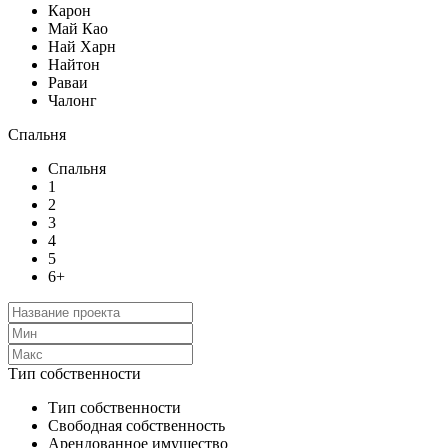
Карон
Май Као
Най Харн
Найтон
Раваи
Чалонг
Спальня
Спальня
1
2
3
4
5
6+
Тип собственности
Тип собственности
Свободная собственность
Арендованное имущество