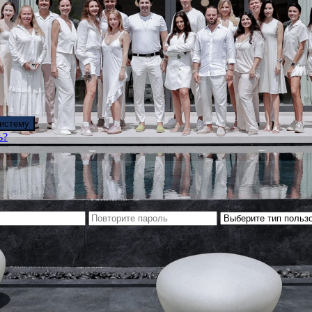
систему
ь?