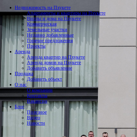
Недвижимость на Пхукете
Апартаменты и квартиры на Пхукете
Виллы и дома на Пхукете
Коммерческая
Земельные участки
Недавно добавленные
Горячие предложения
Проекты
Аренда
Аренда квартир на Пхукете
Аренда домов на Пхукете
Добавить объявление
Продажа
Добавить объект
О нас
О компании
Контакты
Вакансии
Блог
Полезное
Видео
Новости