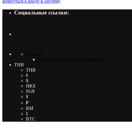
Вернуться к входу в систему
Социальные ссылки:
Русский
Английский язык
(
Английский
)
THB
THB
€
$
HK$
SG$
¥
₽
RM
£
BTC