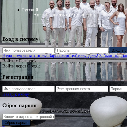
Русский
Английский язык
(
Английский
)
Вход в систему
Вход в 
Нужна учетная запись? Зарегистрируйтесь здесь!
Забыли парол
Войти с Facebook
Войти через Google
Регистрация
Назад к входу
Сброс пароля
Сброс пароля