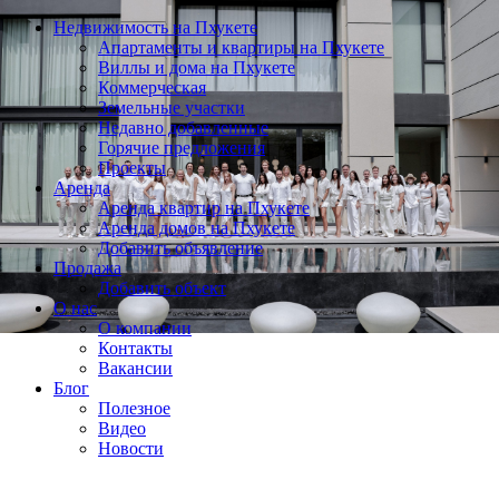
Недвижимость на Пхукете
Апартаменты и квартиры на Пхукете
Виллы и дома на Пхукете
Коммерческая
Земельные участки
Недавно добавленные
Горячие предложения
Проекты
Аренда
Аренда квартир на Пхукете
Аренда домов на Пхукете
Добавить объявление
Продажа
Добавить объект
О нас
О компании
Контакты
Вакансии
Блог
Полезное
Видео
Новости