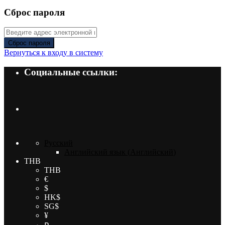
Сброс пароля
Сброс пароля
Вернуться к входу в систему
Социальные ссылки:
Русский
Английский язык
(
Английский
)
THB
THB
€
$
HK$
SG$
¥