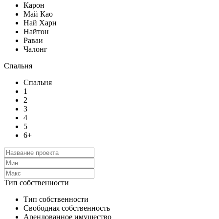
Карон
Май Као
Най Харн
Найтон
Раваи
Чалонг
Спальня
Спальня
1
2
3
4
5
6+
Тип собственности
Тип собственности
Свободная собственность
Арендованное имущество