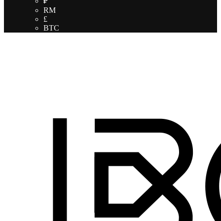
₽
RM
£
BTC