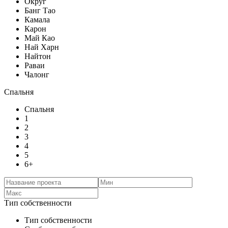
Округ
Банг Тао
Камала
Карон
Май Као
Най Харн
Найтон
Раваи
Чалонг
Спальня
Спальня
1
2
3
4
5
6+
Тип собственности
Тип собственности