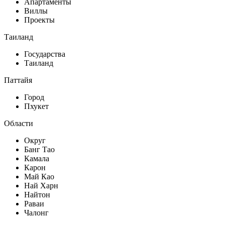
Апартаменты
Виллы
Проекты
Таиланд
Государства
Таиланд
Паттайя
Город
Пхукет
Области
Округ
Банг Тао
Камала
Карон
Май Као
Най Харн
Найтон
Раваи
Чалонг