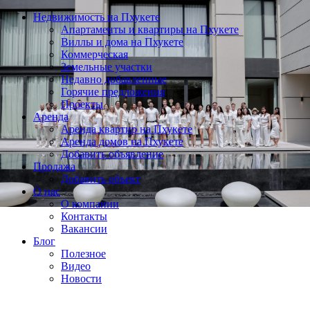
Недвижимость на Пхукете
Апартаменты и квартиры на Пхукете
Виллы и дома на Пхукете
Коммерческая
Земельные участки
Недавно добавленные
Горячие предложения
Проекты
Аренда
Аренда квартир на Пхукете
Аренда домов на Пхукете
Добавить объявление
Продажа
Добавить объект
О нас
О компании
Контакты
Вакансии
Блог
Полезное
Видео
Новости