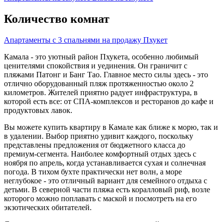
Количество комнат
Апартаменты с 3 спальнями на продажу Пхукет
Камала - это уютный район Пхукета, особенно любимый
ценителями спокойствия и уединения. Он граничит с
пляжами Патонг и Банг Тао. Главное место силы здесь - это
отлично оборудованный пляж протяженностью около 2
километров. Жителей приятно радует инфраструктура, в
которой есть все: от СПА-комплексов и ресторанов до кафе и
продуктовых лавок.
Вы можете купить квартиру в Камале как ближе к морю, так и
в удалении. Выбор приятно удивит каждого, поскольку
представлены предложения от бюджетного класса до
премиум-сегмента. Наиболее комфортный отдых здесь с
ноября по апрель, когда устанавливается сухая и солнечная
погода. В тихом бухте практически нет волн, а море
неглубокое - это отличный вариант для семейного отдыха с
детьми. В северной части пляжа есть коралловый риф, возле
которого можно поплавать с маской и посмотреть на его
экзотических обитателей.