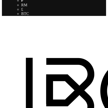
₽
RM
£
BTC