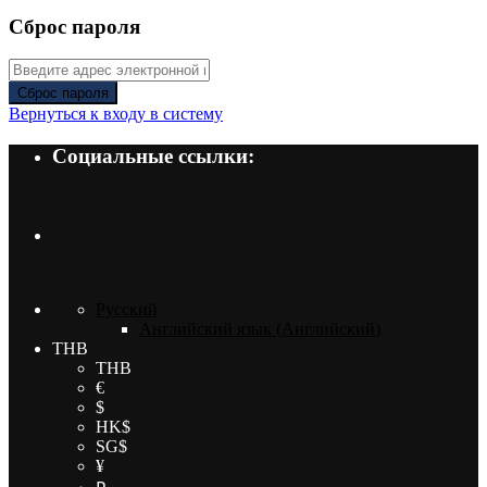
Сброс пароля
Сброс пароля
Вернуться к входу в систему
Социальные ссылки:
Русский
Английский язык
(
Английский
)
THB
THB
€
$
HK$
SG$
¥