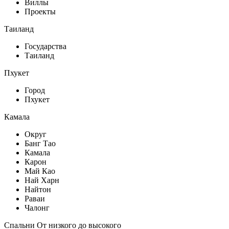
Виллы
Проекты
Таиланд
Государства
Таиланд
Пхукет
Город
Пхукет
Камала
Округ
Банг Тао
Камала
Карон
Май Као
Най Харн
Найтон
Раваи
Чалонг
Спальни От низкого до высокого