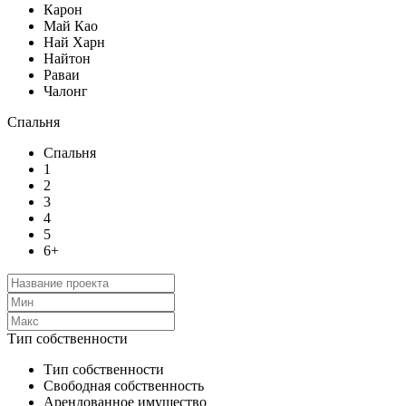
Карон
Май Као
Най Харн
Найтон
Раваи
Чалонг
Спальня
Спальня
1
2
3
4
5
6+
Тип собственности
Тип собственности
Свободная собственность
Арендованное имущество