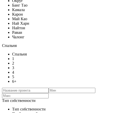
Округ
Банг Тао
Камала
Карон
Май Као
Най Харн
Найтон
Раваи
Чалонг
Спальня
Спальня
1
2
3
4
5
6+
Тип собственности
Тип собственности