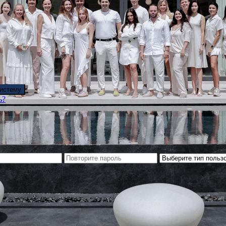
систему
ь?