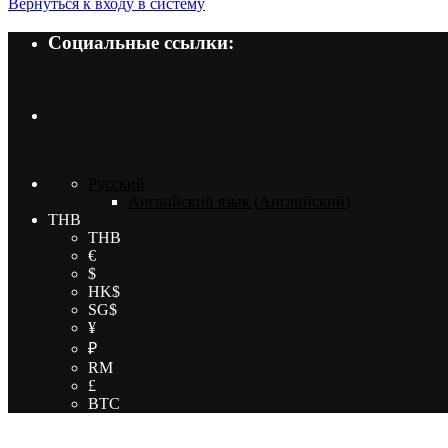
Вернуться к входу в систему
Социальные ссылки:
Русский
Английский язык
(
Английский
)
THB
THB
€
$
HK$
SG$
¥
₽
RM
£
BTC