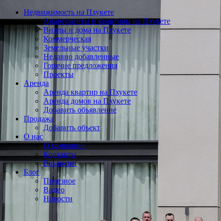
Недвижимость на Пхукете
Апартаменты и квартиры на Пхукете
Виллы и дома на Пхукете
Коммерческая
Земельные участки
Недавно добавленные
Горячие предложения
Проекты
Аренда
Аренда квартир на Пхукете
Аренда домов на Пхукете
Добавить объявление
Продажа
Добавить объект
О нас
О компании
Контакты
Вакансии
Блог
Полезное
Видео
Новости