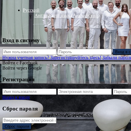
Русский
Английский язык
(
Английский
)
Вход в систему
Вход в 
Нужна учетная запись? Зарегистрируйтесь здесь!
Забыли парол
Войти с Facebook
Войти через Google
Регистрация
Назад к входу
Сброс пароля
Сброс пароля