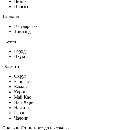
Виллы
Проекты
Таиланд
Государства
Таиланд
Пхукет
Город
Пхукет
Области
Округ
Банг Тао
Камала
Карон
Май Као
Най Харн
Найтон
Раваи
Чалонг
Спальни От низкого до высокого