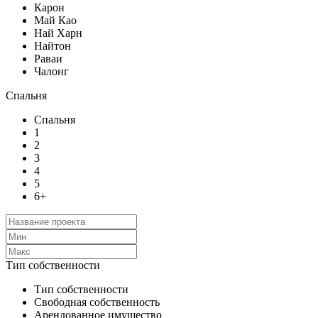
Карон
Май Као
Най Харн
Найтон
Раваи
Чалонг
Спальня
Спальня
1
2
3
4
5
6+
Тип собственности
Тип собственности
Свободная собственность
Арендованное имущество