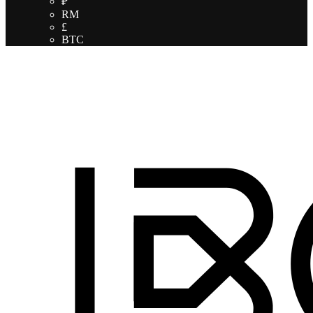
₽
RM
£
BTC