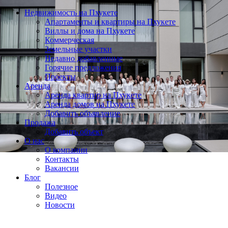
Недвижимость на Пхукете
Апартаменты и квартиры на Пхукете
Виллы и дома на Пхукете
Коммерческая
Земельные участки
Недавно добавленные
Горячие предложения
Проекты
Аренда
Аренда квартир на Пхукете
Аренда домов на Пхукете
Добавить объявление
Продажа
Добавить объект
О нас
О компании
Контакты
Вакансии
Блог
Полезное
Видео
Новости