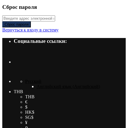
Сброс пароля
Сброс пароля
Вернуться к входу в систему
Социальные ссылки:
Русский
Английский язык
(
Английский
)
THB
THB
€
$
HK$
SG$
¥