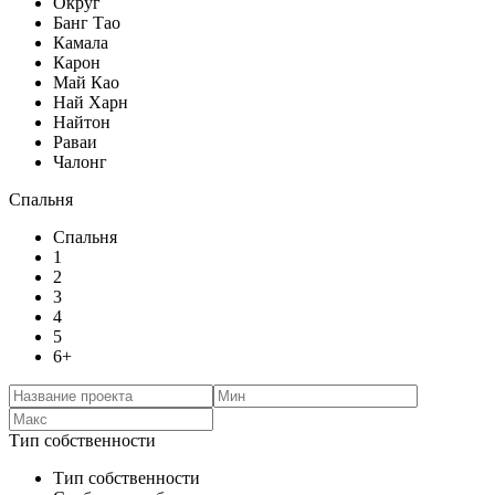
Округ
Банг Тао
Камала
Карон
Май Као
Най Харн
Найтон
Раваи
Чалонг
Спальня
Спальня
1
2
3
4
5
6+
Тип собственности
Тип собственности