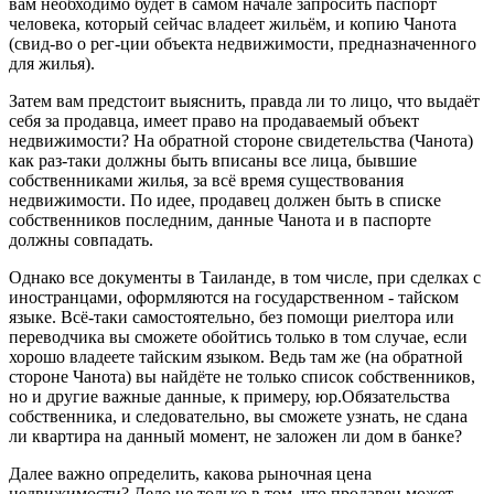
вам необходимо будет в самом начале запросить паспорт
человека, который сейчас владеет жильём, и копию Чанота
(свид-во о рег-ции объекта недвижимости, предназначенного
для жилья).
Затем вам предстоит выяснить, правда ли то лицо, что выдаёт
себя за продавца, имеет право на продаваемый объект
недвижимости? На обратной стороне свидетельства (Чанота)
как раз-таки должны быть вписаны все лица, бывшие
собственниками жилья, за всё время существования
недвижимости. По идее, продавец должен быть в списке
собственников последним, данные Чанота и в паспорте
должны совпадать.
Однако все документы в Таиланде, в том числе, при сделках с
иностранцами, оформляются на государственном - тайском
языке. Всё-таки самостоятельно, без помощи риелтора или
переводчика вы сможете обойтись только в том случае, если
хорошо владеете тайским языком. Ведь там же (на обратной
стороне Чанота) вы найдёте не только список собственников,
но и другие важные данные, к примеру, юр.Обязательства
собственника, и следовательно, вы сможете узнать, не сдана
ли квартира на данный момент, не заложен ли дом в банке?
Далее важно определить, какова рыночная цена
недвижимости? Дело не только в том, что продавец может