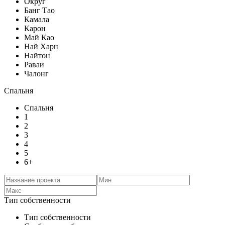
Округ
Банг Тао
Камала
Карон
Май Као
Най Харн
Найтон
Раваи
Чалонг
Спальня
Спальня
1
2
3
4
5
6+
Тип собственности
Тип собственности