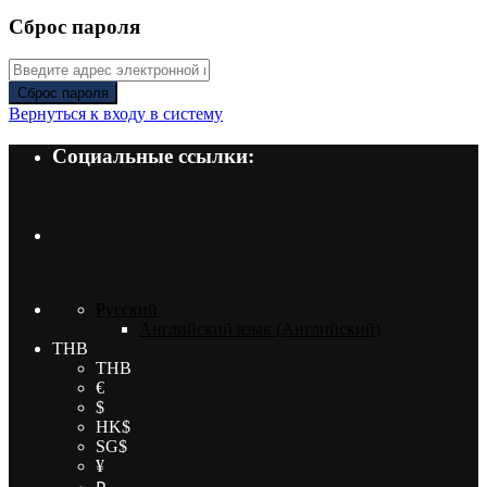
Сброс пароля
Сброс пароля
Вернуться к входу в систему
Социальные ссылки:
Русский
Английский язык
(
Английский
)
THB
THB
€
$
HK$
SG$
¥