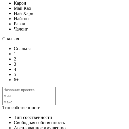
Карон
Май Као
Най Харн
Найтон
Раваи
Чалонг
Спальня
Спальня
1
2
3
4
5
6+
Тип собственности
Тип собственности
Свободная собственность
Арендованное имущество