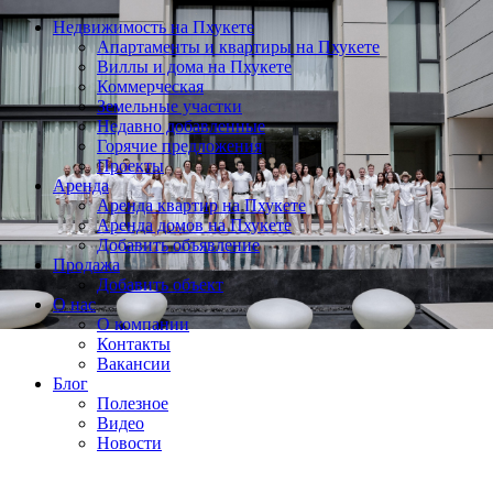
Недвижимость на Пхукете
Апартаменты и квартиры на Пхукете
Виллы и дома на Пхукете
Коммерческая
Земельные участки
Недавно добавленные
Горячие предложения
Проекты
Аренда
Аренда квартир на Пхукете
Аренда домов на Пхукете
Добавить объявление
Продажа
Добавить объект
О нас
О компании
Контакты
Вакансии
Блог
Полезное
Видео
Новости