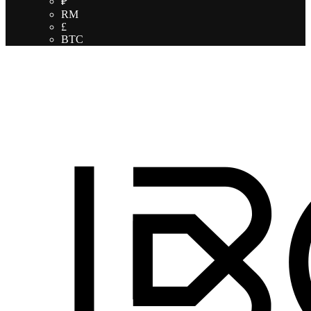
₽
RM
£
BTC