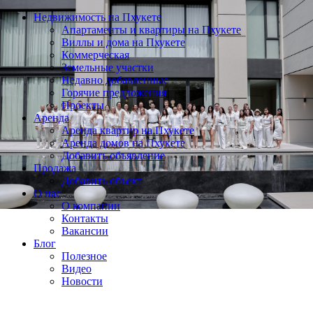
Недвижимость на Пхукете
Апартаменты и квартиры на Пхукете
Виллы и дома на Пхукете
Коммерческая
Земельные участки
Недавно добавленные
Горячие предложения
Проекты
Аренда
Аренда квартир на Пхукете
Аренда домов на Пхукете
Добавить объявление
Продажа
Добавить объект
О нас
О компании
Контакты
Вакансии
Блог
Полезное
Видео
Новости