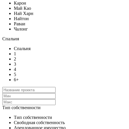
Карон
Май Као
Най Харн
Найтон
Раваи
Чалонг
Спальня
Спальня
1
2
3
4
5
6+
Тип собственности
Тип собственности
Свободная собственность
Арендованное имущество