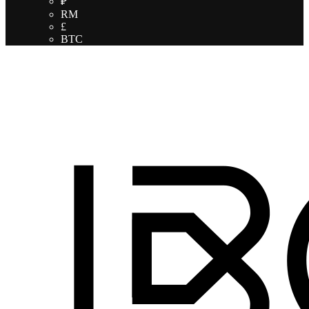
₽
RM
£
BTC