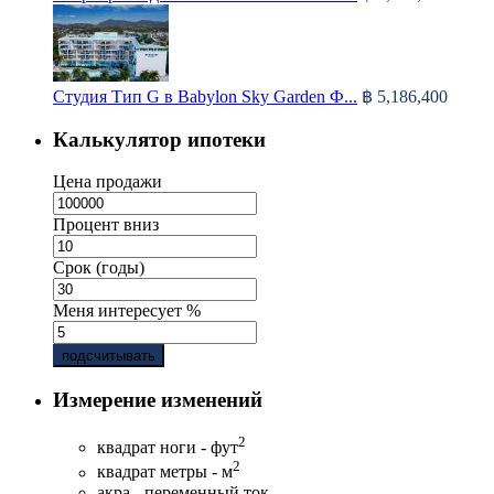
Студия Тип G в Babylon Sky Garden Ф...
฿ 5,186,400
Калькулятор ипотеки
Цена продажи
Процент вниз
Срок (годы)
Меня интересует %
подсчитывать
Измерение изменений
2
квадрат ноги - фут
2
квадрат метры - м
акра - переменный ток