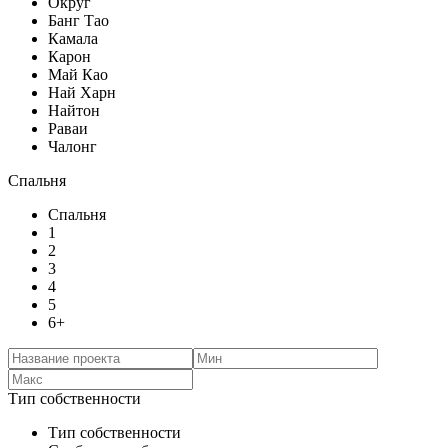
Округ
Банг Тао
Камала
Карон
Май Као
Най Харн
Найтон
Раваи
Чалонг
Спальня
Спальня
1
2
3
4
5
6+
Тип собственности
Тип собственности