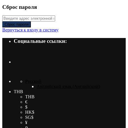
Сброс пароля
Сброс пароля
Вернуться к входу в систему
Социальные ссылки:
Русский
Английский язык
(
Английский
)
THB
THB
€
$
HK$
SG$
¥