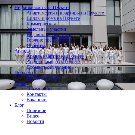
Недвижимость на Пхукете
Апартаменты и квартиры на Пхукете
Виллы и дома на Пхукете
Коммерческая
Земельные участки
Недавно добавленные
Горячие предложения
Проекты
Аренда
Аренда квартир на Пхукете
Аренда домов на Пхукете
Добавить объявление
Продажа
Добавить объект
О нас
О компании
Контакты
Вакансии
Блог
Полезное
Видео
Новости