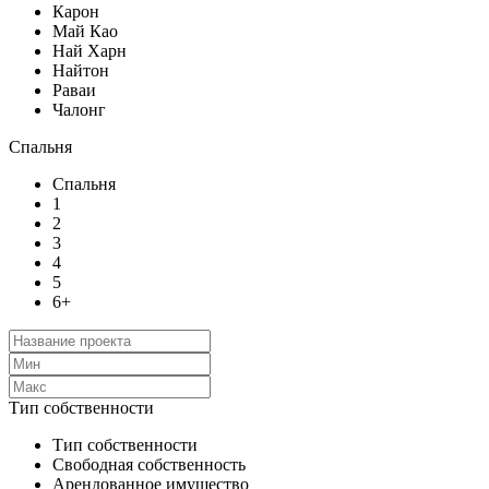
Карон
Май Као
Най Харн
Найтон
Раваи
Чалонг
Спальня
Спальня
1
2
3
4
5
6+
Тип собственности
Тип собственности
Свободная собственность
Арендованное имущество