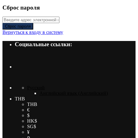
Сброс пароля
Сброс пароля
Вернуться к входу в систему
Социальные ссылки:
Русский
Английский язык
(
Английский
)
THB
THB
€
$
HK$
SG$
¥