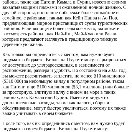
районы, такие как Патонг, Камала и Сурин, известно своими
захватывающими пляжами и оживленной ночной жизнью. С
другой стороны, восточное побережье более спокойное и
семейное, с районами, такими как Кейп Панва и Ао Пор,
предлагающими мирное пристанище от суеты туристических
районов. Если вы ищете более сельское место, вы можете
рассмотреть районы , как Най-Янг, Май-Кхао или Раваи,
которые предлагают заглянуть в традиционную тайскую
деревенскую жизнь.
Как только вы определитесь с местом, вам нужно будет
подумать о бюджете. Виллы на Пхукете могут варьироваться
от доступных до ультрароскошных, в зависимости от
расположения, размера и удобств. По состоянию на 2023 год,
вы можете рассчитывать заплатить не менее ฿10 миллионов
($310 000) за небольшую виллу в популярном районе, таком
как Патонг, и до ฿100 миллионов ($3,1 миллиона) или больше
за просторную, элитную виллу с видом на море в таких
районах, как Камала или Сурин. Имейте в виду, что
дополнительные расходы, такие как налоги, сборы и
обслуживание, могут быстро увеличиться, поэтому их также
важно учитывать в своем бюджете.
После того, как вы определились с местом, вам нужно будет
подумать о своем бюджете. Виллы на Пхукете могут