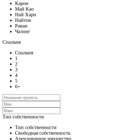
Карон
Май Као
Най Харн
Найтон
Раваи
Чалонг
Спальня
Спальня
1
2
3
4
5
6+
Тип собственности
Тип собственности
Свободная собственность
Арендованное имущество