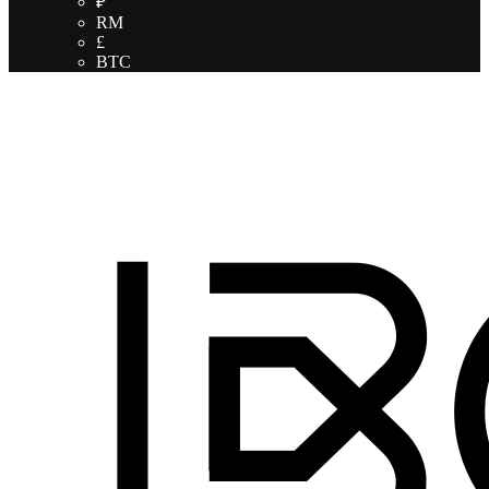
₽
RM
£
BTC