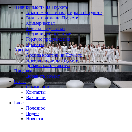
Недвижимость на Пхукете
Апартаменты и квартиры на Пхукете
Виллы и дома на Пхукете
Коммерческая
Земельные участки
Недавно добавленные
Горячие предложения
Проекты
Аренда
Аренда квартир на Пхукете
Аренда домов на Пхукете
Добавить объявление
Продажа
Добавить объект
О нас
О компании
Контакты
Вакансии
Блог
Полезное
Видео
Новости