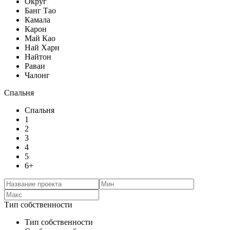
Округ
Банг Тао
Камала
Карон
Май Као
Най Харн
Найтон
Раваи
Чалонг
Спальня
Спальня
1
2
3
4
5
6+
Тип собственности
Тип собственности