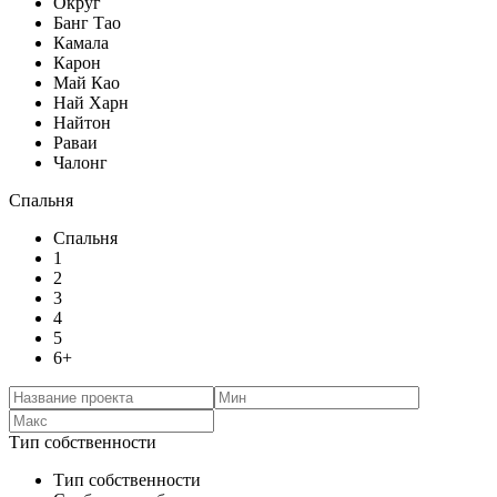
Округ
Банг Тао
Камала
Карон
Май Као
Най Харн
Найтон
Раваи
Чалонг
Спальня
Спальня
1
2
3
4
5
6+
Тип собственности
Тип собственности