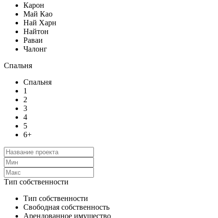
Карон
Май Као
Най Харн
Найтон
Раваи
Чалонг
Спальня
Спальня
1
2
3
4
5
6+
Тип собственности
Тип собственности
Свободная собственность
Арендованное имущество