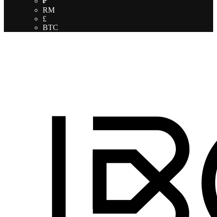
₽
RM
£
BTC