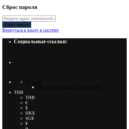
Сброс пароля
Сброс пароля
Вернуться к входу в систему
Социальные ссылки:
Русский
Английский язык
(
Английский
)
THB
THB
€
$
HK$
SG$
¥