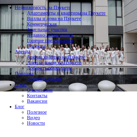
Недвижимость на Пхукете
Апартаменты и квартиры на Пхукете
Виллы и дома на Пхукете
Коммерческая
Земельные участки
Недавно добавленные
Горячие предложения
Проекты
Аренда
Аренда квартир на Пхукете
Аренда домов на Пхукете
Добавить объявление
Продажа
Добавить объект
О нас
О компании
Контакты
Вакансии
Блог
Полезное
Видео
Новости