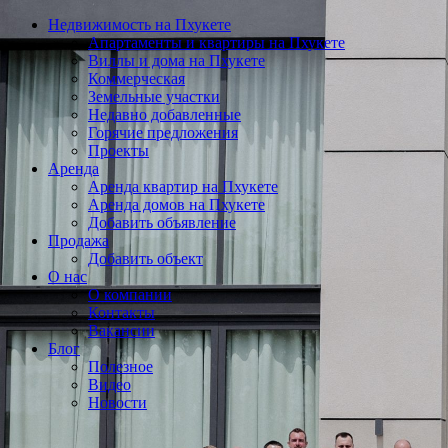
Недвижимость на Пхукете
Апартаменты и квартиры на Пхукете
Виллы и дома на Пхукете
Коммерческая
Земельные участки
Недавно добавленные
Горячие предложения
Проекты
Аренда
Аренда квартир на Пхукете
Аренда домов на Пхукете
Добавить объявление
Продажа
Добавить объект
О нас
О компании
Контакты
Вакансии
Блог
Полезное
Видео
Новости