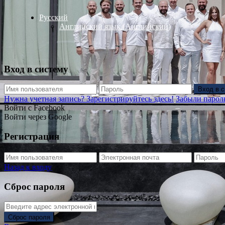
Русский
Английский язык
(
Английский
)
Вход в систему
Вход в 
Нужна учетная запись? Зарегистрируйтесь здесь!
Забыли парол
Войти с Facebook
Войти через Google
Регистрация
Назад к входу
Сброс пароля
Сброс пароля