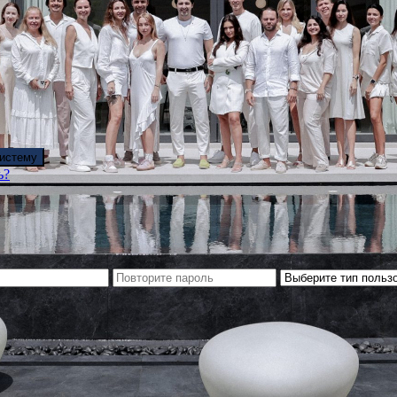
систему
ь?