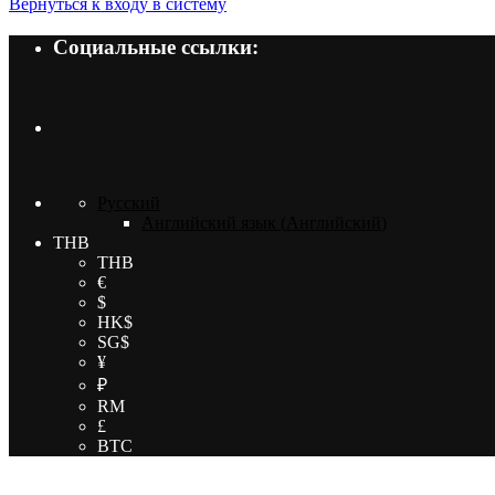
Вернуться к входу в систему
Социальные ссылки:
Русский
Английский язык
(
Английский
)
THB
THB
€
$
HK$
SG$
¥
₽
RM
£
BTC