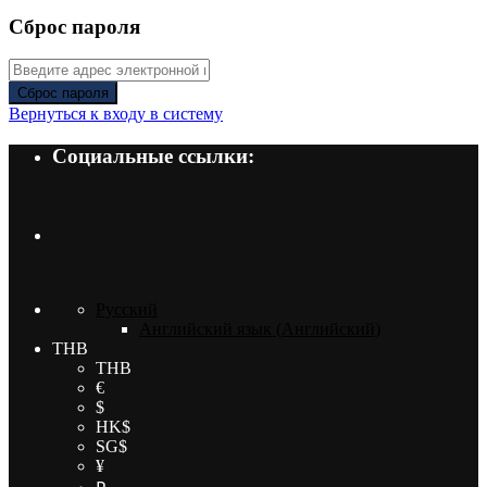
Сброс пароля
Сброс пароля
Вернуться к входу в систему
Социальные ссылки:
Русский
Английский язык
(
Английский
)
THB
THB
€
$
HK$
SG$
¥