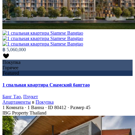
฿ 5,060,000
Покупка
Горячее
Featured
1 спальная квартира Сиамский бангтао
Банг Тао
,
Пхукет
Апартаменты
в
Покупка
1
Комната
·
1
Ванна
·
ID
80412
·
Размер
45
IBG Property Thailand