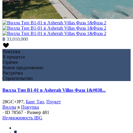
฿ 33,010,000
Покупка
В процессе
Горячее
Новое предложение
Рассрочка
Строительство
Вилла Тип B1-01 в Asherah Villas Фаза 1&#038...
28GC+JP7,
Банг Тао
,
Пхукет
Виллы
в
Покупка
·
ID
78567
·
Размер
481
Недвижимость IBG