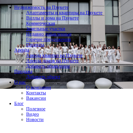
Недвижимость на Пхукете
Апартаменты и квартиры на Пхукете
Виллы и дома на Пхукете
Коммерческая
Земельные участки
Недавно добавленные
Горячие предложения
Проекты
Аренда
Аренда квартир на Пхукете
Аренда домов на Пхукете
Добавить объявление
Продажа
Добавить объект
О нас
О компании
Контакты
Вакансии
Блог
Полезное
Видео
Новости