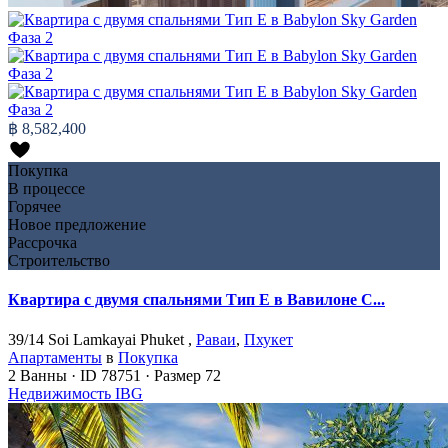
฿ 8,582,400
Покупка
В процессе
Горячее
Новое предложение
Рассрочка
Строительство
Квартира с двумя спальнями Тип Е в Вавилоне С...
39/14 Soi Lamkayai Phuket ,
Раваи
,
Пхукет
Апартаменты
в
Покупка
2
Ванны
·
ID
78751
·
Размер
72
Недвижимость IBG