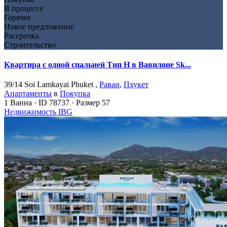
В процессе
Горячее
Новое предложение
Рассрочка
Строительство
Квартира с одной спальней Тип H в Вавилоне Sk...
39/14 Soi Lamkayai Phuket ,
Раваи
,
Пхукет
Апартаменты
в
Покупка
1
Ванна
·
ID
78737
·
Размер
57
Недвижимость IBG