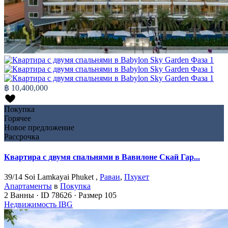
฿ 10,400,000
Покупка
Горячее
Новое предложение
Рассрочка
Квартира с двумя спальнями в Вавилоне Скай Гар...
39/14 Soi Lamkayai Phuket ,
Раваи
,
Пхукет
Апартаменты
в
Покупка
2
Ванны
·
ID
78626
·
Размер
105
Недвижимость IBG