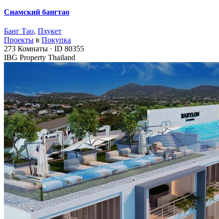
Сиамский бангтао
Банг Тао
,
Пхукет
Проекты
в
Покупка
273
Комнаты
·
ID
80355
IBG Property Thailand