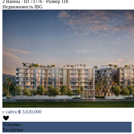
2
Ванны
·
ID
73776
·
Размер
118
Недвижимость IBG
с сайта
฿ 3,630,000
Покупка
Рассрочка