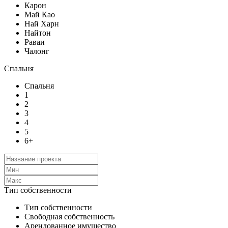
Карон
Май Као
Най Харн
Найтон
Раваи
Чалонг
Спальня
Спальня
1
2
3
4
5
6+
Тип собственности
Тип собственности
Свободная собственность
Арендованное имущество