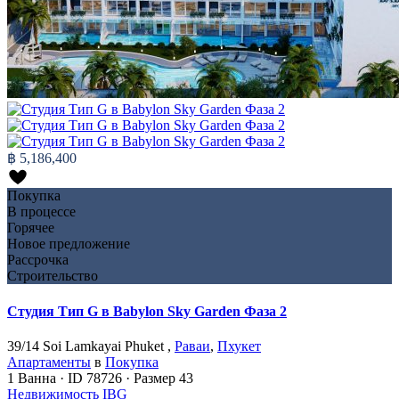
฿ 5,186,400
Покупка
В процессе
Горячее
Новое предложение
Рассрочка
Строительство
Студия Тип G в Babylon Sky Garden Фаза 2
39/14 Soi Lamkayai Phuket ,
Раваи
,
Пхукет
Апартаменты
в
Покупка
1
Ванна
·
ID
78726
·
Размер
43
Недвижимость IBG