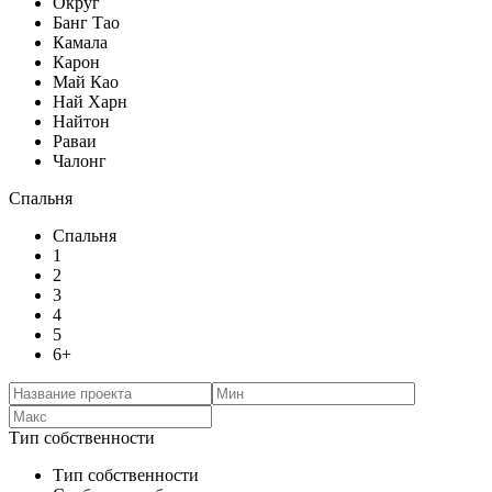
Округ
Банг Тао
Камала
Карон
Май Као
Най Харн
Найтон
Раваи
Чалонг
Спальня
Спальня
1
2
3
4
5
6+
Тип собственности
Тип собственности