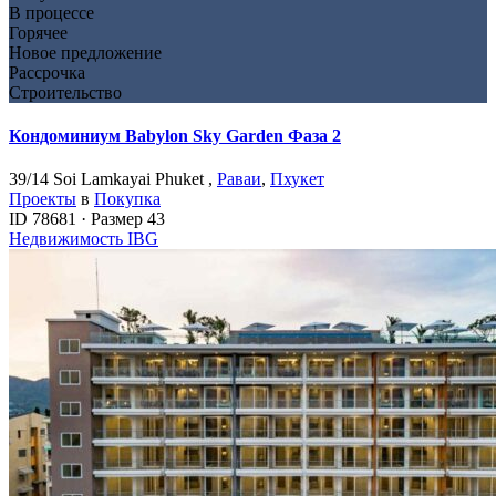
В процессе
Горячее
Новое предложение
Рассрочка
Строительство
Кондоминиум Babylon Sky Garden Фаза 2
39/14 Soi Lamkayai Phuket ,
Раваи
,
Пхукет
Проекты
в
Покупка
ID
78681
·
Размер
43
Недвижимость IBG