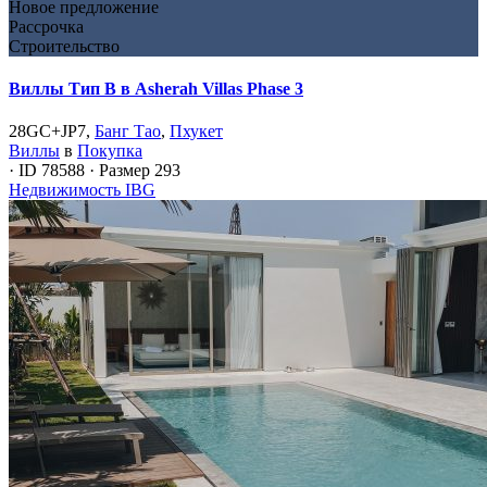
Новое предложение
Рассрочка
Строительство
Виллы Тип B в Asherah Villas Phase 3
28GC+JP7,
Банг Тао
,
Пхукет
Виллы
в
Покупка
·
ID
78588
·
Размер
293
Недвижимость IBG