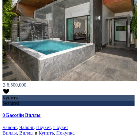
฿ 6,500,000
Купить
Featured
8 Бассейн Виллы
Чалонг
,
Чалонг
,
Пхукет
,
Пхукет
Виллы
,
Виллы
в
Купить
,
Покупка