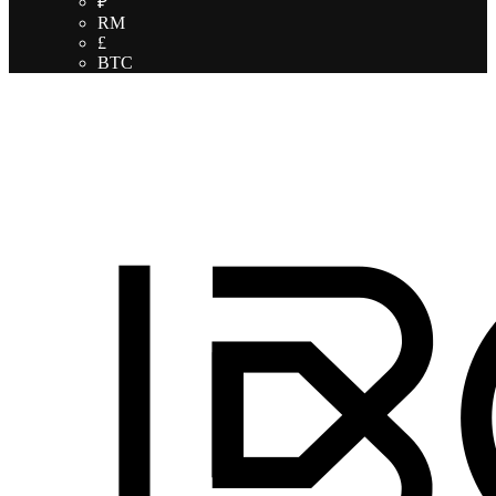
₽
RM
£
BTC