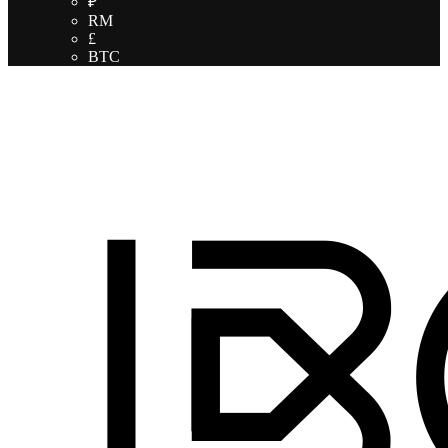
₽
RM
£
BTC