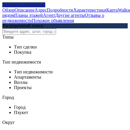
Добавить объявление
Обзор
Описание
Адрес
Подробности
Характеристики
Карта
Walks
рядом
Планы этажей
Агент
Другие агенты
Отзывы о
недвижимости
Похожие объявления
Расширенный поиск
Типы
Тип сделки
Покупка
Тип недвижимости
Тип недвижимости
Апартаменты
Виллы
Проекты
Город
Город
Пхукет
Округ