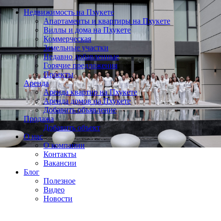
Недвижимость на Пхукете
Апартаменты и квартиры на Пхукете
Виллы и дома на Пхукете
Коммерческая
Земельные участки
Недавно добавленные
Горячие предложения
Проекты
Аренда
Аренда квартир на Пхукете
Аренда домов на Пхукете
Добавить объявление
Продажа
Добавить объект
О нас
О компании
Контакты
Вакансии
Блог
Полезное
Видео
Новости