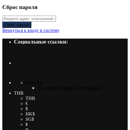
Сброс пароля
Сброс пароля
Вернуться к входу в систему
Социальные ссылки:
Русский
Английский язык
(
Английский
)
THB
THB
€
$
HK$
SG$
¥