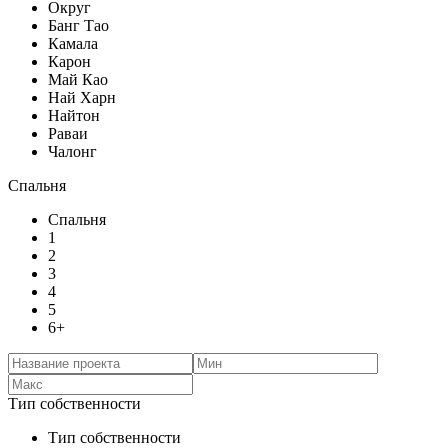
Округ
Банг Тао
Камала
Карон
Май Као
Най Харн
Найтон
Раваи
Чалонг
Спальня
Спальня
1
2
3
4
5
6+
Тип собственности
Тип собственности