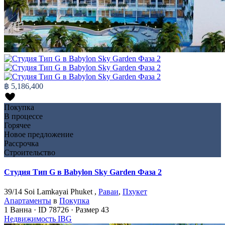
฿ 5,186,400
Покупка
В процессе
Горячее
Новое предложение
Рассрочка
Строительство
Студия Тип G в Babylon Sky Garden Фаза 2
39/14 Soi Lamkayai Phuket ,
Раваи
,
Пхукет
Апартаменты
в
Покупка
1
Ванна
·
ID
78726
·
Размер
43
Недвижимость IBG