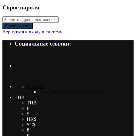
Сброс пароля
Сброс пароля
Вернуться к входу в систему
Социальные ссылки:
Русский
Английский язык
(
Английский
)
THB
THB
€
$
HK$
SG$
¥