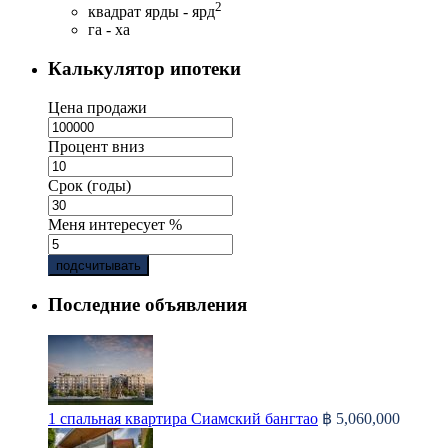
2
квадрат ярды - ярд
га - ха
Калькулятор ипотеки
Цена продажи
Процент вниз
Срок (годы)
Меня интересует %
подсчитывать
Последние объявления
1 спальная квартира Сиамский бангтао
฿ 5,060,000