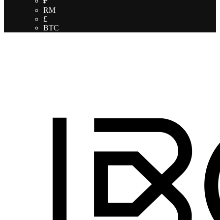
₽
RM
£
BTC