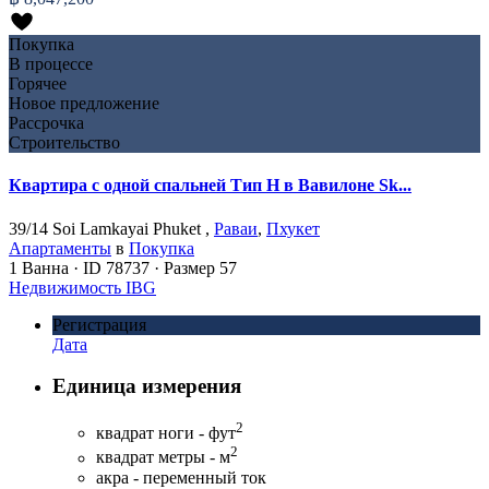
Покупка
В процессе
Горячее
Новое предложение
Рассрочка
Строительство
Квартира с одной спальней Тип H в Вавилоне Sk...
39/14 Soi Lamkayai Phuket ,
Раваи
,
Пхукет
Апартаменты
в
Покупка
1
Ванна
·
ID
78737
·
Размер
57
Недвижимость IBG
Регистрация
Дата
Единица измерения
2
квадрат ноги - фут
2
квадрат метры - м
акра - переменный ток