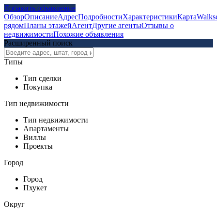
Добавить объявление
Обзор
Описание
Адрес
Подробности
Характеристики
Карта
Walks
рядом
Планы этажей
Агент
Другие агенты
Отзывы о
недвижимости
Похожие объявления
Расширенный поиск
Типы
Тип сделки
Покупка
Тип недвижимости
Тип недвижимости
Апартаменты
Виллы
Проекты
Город
Город
Пхукет
Округ