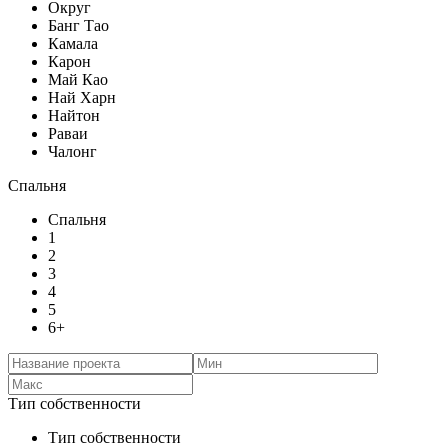
Округ
Банг Тао
Камала
Карон
Май Као
Най Харн
Найтон
Раваи
Чалонг
Спальня
Спальня
1
2
3
4
5
6+
Тип собственности
Тип собственности