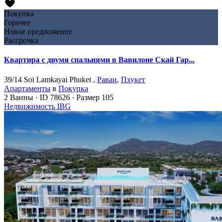
Покупка
Горячее
Новое предложение
Рассрочка
Квартира с двумя спальнями в Вавилоне Скай Гар...
39/14 Soi Lamkayai Phuket ,
Раваи
,
Пхукет
Апартаменты
в
Покупка
2
Ванны
·
ID
78626
·
Размер
105
Недвижимость IBG