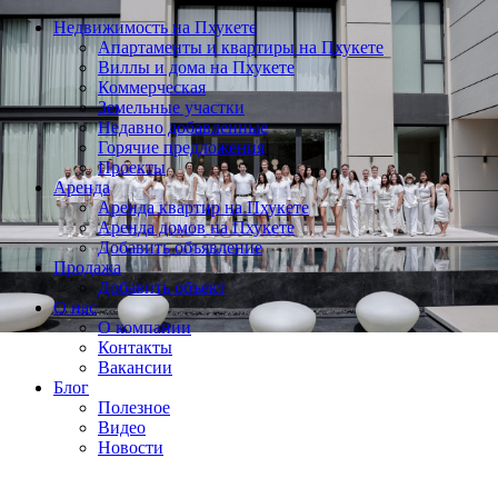
Недвижимость на Пхукете
Апартаменты и квартиры на Пхукете
Виллы и дома на Пхукете
Коммерческая
Земельные участки
Недавно добавленные
Горячие предложения
Проекты
Аренда
Аренда квартир на Пхукете
Аренда домов на Пхукете
Добавить объявление
Продажа
Добавить объект
О нас
О компании
Контакты
Вакансии
Блог
Полезное
Видео
Новости