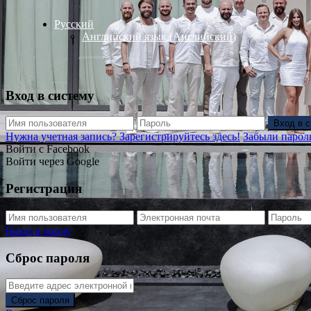
Русский
Английский язык
(
Английский
)
Вход в систему
Вход в 
Нужна учетная запись? Зарегистрируйтесь здесь!
Забыли парол
Войти с Facebook
Войти через Google
Регистрация
Назад к входу
Сброс пароля
Сброс пароля