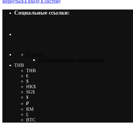
Вернуться к входу в систему
Социальные ссылки:
Русский
Английский язык
(
Английский
)
THB
THB
€
$
HK$
SG$
¥
₽
RM
£
BTC