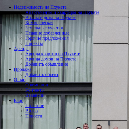
Недвижимость на Пхукете
Апартаменты и квартиры на Пхукете
Виллы и дома на Пхукете
Коммерческая
Земельные участки
Недавно добавленные
Горячие предложения
Проекты
Аренда
Аренда квартир на Пхукете
Аренда домов на Пхукете
Добавить объявление
Продажа
Добавить объект
О нас
О компании
Контакты
Вакансии
Блог
Полезное
Видео
Новости