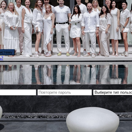
систему
ь?