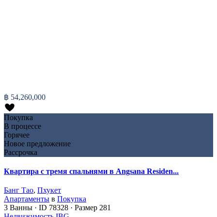
฿ 54,260,000
Покупка
В процессе
Горячее
Новое предложение
Рассрочка
Квартира с тремя спальнями в Angsana Residen...
Банг Тао
,
Пхукет
Апартаменты
в
Покупка
3
Ванны
·
ID
78328
·
Размер
281
Недвижимость IBG