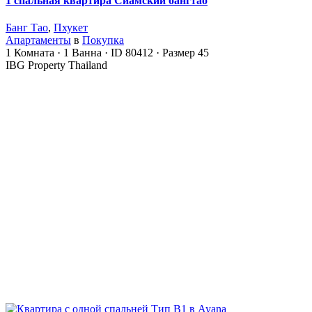
1 спальная квартира Сиамский бангтао
Банг Тао
,
Пхукет
Апартаменты
в
Покупка
1
Комната
·
1
Ванна
·
ID
80412
·
Размер
45
IBG Property Thailand