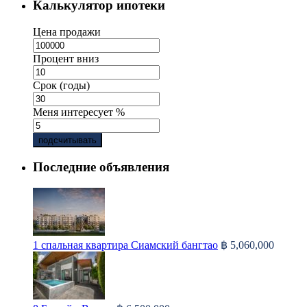
Калькулятор ипотеки
Цена продажи
Процент вниз
Срок (годы)
Меня интересует %
подсчитывать
Последние объявления
1 спальная квартира Сиамский бангтао
฿ 5,060,000