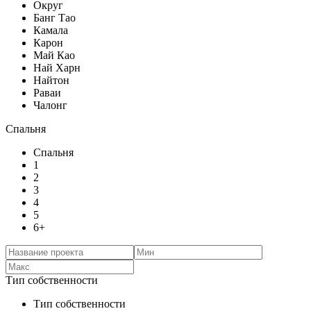
Округ
Банг Тао
Камала
Карон
Май Као
Най Харн
Найтон
Раваи
Чалонг
Спальня
Спальня
1
2
3
4
5
6+
Тип собственности
Тип собственности