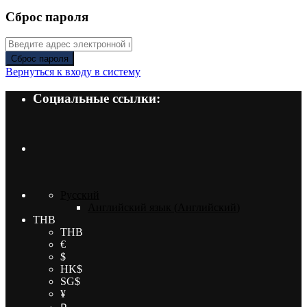
Сброс пароля
Сброс пароля
Вернуться к входу в систему
Социальные ссылки:
Русский
Английский язык
(
Английский
)
THB
THB
€
$
HK$
SG$
¥