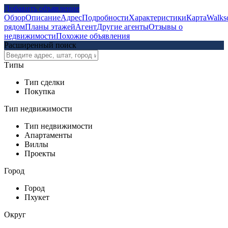
Добавить объявление
Обзор
Описание
Адрес
Подробности
Характеристики
Карта
Walks
рядом
Планы этажей
Агент
Другие агенты
Отзывы о
недвижимости
Похожие объявления
Расширенный поиск
Типы
Тип сделки
Покупка
Тип недвижимости
Тип недвижимости
Апартаменты
Виллы
Проекты
Город
Город
Пхукет
Округ