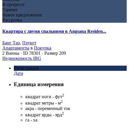
В процессе
Горячее
Новое предложение
Рассрочка
Квартира с двумя спальнями в Angsana Residen...
Банг Тао
,
Пхукет
Апартаменты
в
Покупка
2
Ванны
·
ID
78301
·
Размер
209
Недвижимость IBG
Регистрация
Дата
Единица измерения
2
квадрат ноги - фут
2
квадрат метры - м
акра - переменный ток
2
квадрат ярды - ярд
га - ха