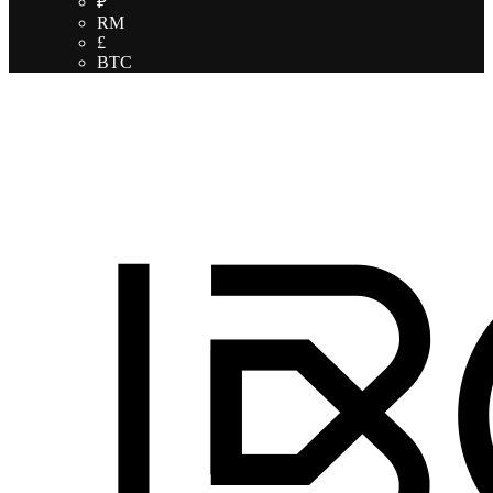
₽
RM
£
BTC