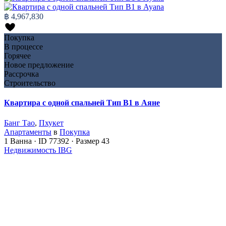
฿ 4,967,830
Покупка
В процессе
Горячее
Новое предложение
Рассрочка
Строительство
Квартира с одной спальней Тип B1 в Аяне
Банг Тао
,
Пхукет
Апартаменты
в
Покупка
1
Ванна
·
ID
77392
·
Размер
43
Недвижимость IBG