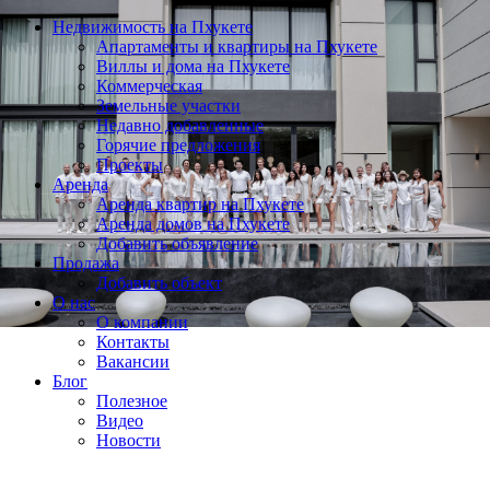
Недвижимость на Пхукете
Апартаменты и квартиры на Пхукете
Виллы и дома на Пхукете
Коммерческая
Земельные участки
Недавно добавленные
Горячие предложения
Проекты
Аренда
Аренда квартир на Пхукете
Аренда домов на Пхукете
Добавить объявление
Продажа
Добавить объект
О нас
О компании
Контакты
Вакансии
Блог
Полезное
Видео
Новости