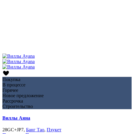
Покупка
В процессе
Горячее
Новое предложение
Рассрочка
Строительство
Виллы Аяна
28GC+JP7,
Банг Тао
,
Пхукет