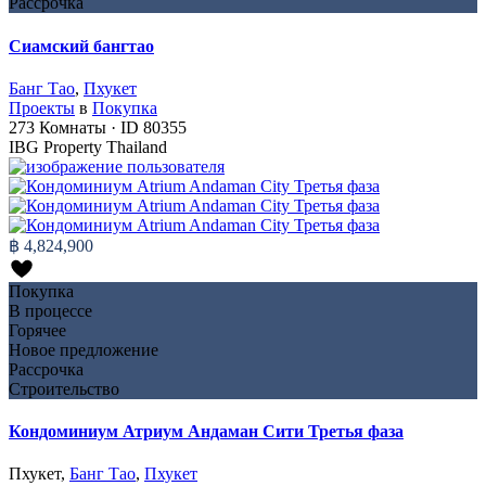
Рассрочка
Сиамский бангтао
Банг Тао
,
Пхукет
Проекты
в
Покупка
273
Комнаты
·
ID
80355
IBG Property Thailand
฿ 4,824,900
Покупка
В процессе
Горячее
Новое предложение
Рассрочка
Строительство
Кондоминиум Атриум Андаман Сити Третья фаза
Пхукет,
Банг Тао
,
Пхукет