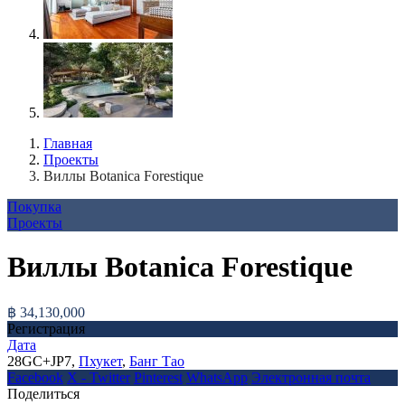
Главная
Проекты
Виллы Botanica Forestique
Покупка
Проекты
Виллы Botanica Forestique
฿ 34,130,000
Регистрация
Дата
28GC+JP7,
Пхукет
,
Банг Тао
Facebook
X - Twitter
Pinterest
WhatsApp
Электронная почта
Поделиться