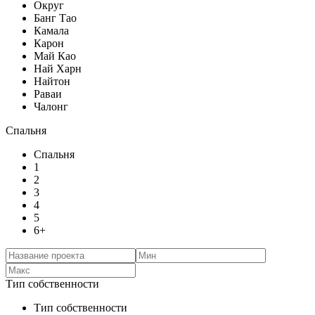
Округ
Банг Тао
Камала
Карон
Май Као
Най Харн
Найтон
Раваи
Чалонг
Спальня
Спальня
1
2
3
4
5
6+
Тип собственности
Тип собственности