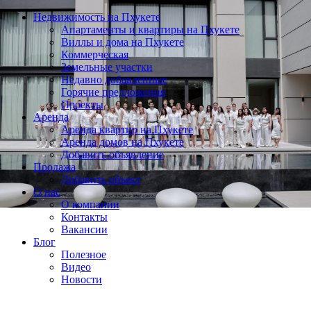
Недвижимость на Пхукете
Апартаменты и квартиры на Пхукете
Виллы и дома на Пхукете
Коммерческая
Земельные участки
Недавно добавленные
Горячие предложения
Проекты
Аренда
Аренда квартир на Пхукете
Аренда домов на Пхукете
Добавить объявление
Продажа
Добавить объект
О нас
О компании
Контакты
Вакансии
Блог
Полезное
Видео
Новости