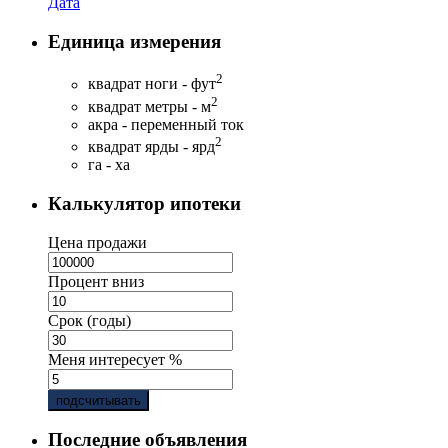
Дата
Единица измерения
2
квадрат ноги - фут
2
квадрат метры - м
акра - переменный ток
2
квадрат ярды - ярд
га - ха
Калькулятор ипотеки
Цена продажи
Процент вниз
Срок (годы)
Меня интересует %
подсчитывать
Последние объявления