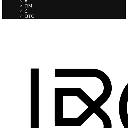
₽
RM
£
BTC