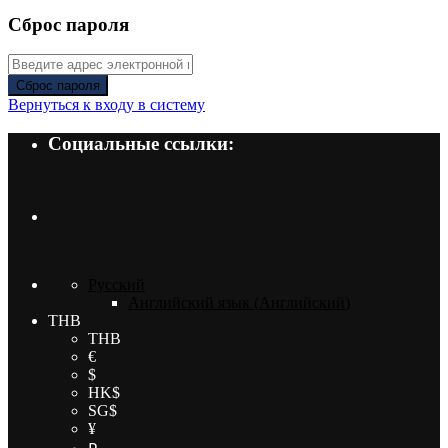
Сброс пароля
Сброс пароля
Вернуться к входу в систему
Социальные ссылки:
Русский
Английский язык
(
Английский
)
THB
THB
€
$
HK$
SG$
¥