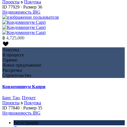
Проекты
в
Покупка
ID
77929
·
Размер
36
Недвижимость IBG
฿ 4,725,000
Покупка
В процессе
Горячее
Новое предложение
Рассрочка
Строительство
Кондоминиум Капри
Банг Тао
,
Пхукет
Проекты
в
Покупка
ID
77840
·
Размер
35
Недвижимость IBG
Регистрация