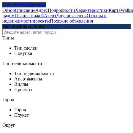
Добавить объявление
Обзор
Описание
Адрес
Подробности
Характеристики
Карта
Walks
рядом
Планы этажей
Агент
Другие агенты
Отзывы о
недвижимости
проекты
Похожие объявления
Расширенный поиск
Типы
Тип сделки
Покупка
Тип недвижимости
Тип недвижимости
Апартаменты
Виллы
Проекты
Город
Город
Пхукет
Округ