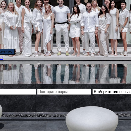
систему
ь?