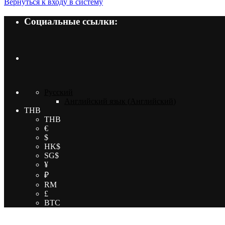
Вернуться к входу в систему
Социальные ссылки:
Русский
Английский язык
(
Английский
)
THB
THB
€
$
HK$
SG$
¥
₽
RM
£
BTC