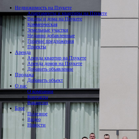
Недвижимость на Пхукете
Апартаменты и квартиры на Пхукете
Виллы и дома на Пхукете
Коммерческая
Земельные участки
Недавно добавленные
Горячие предложения
Проекты
Аренда
Аренда квартир на Пхукете
Аренда домов на Пхукете
Добавить объявление
Продажа
Добавить объект
О нас
О компании
Контакты
Вакансии
Блог
Полезное
Видео
Новости