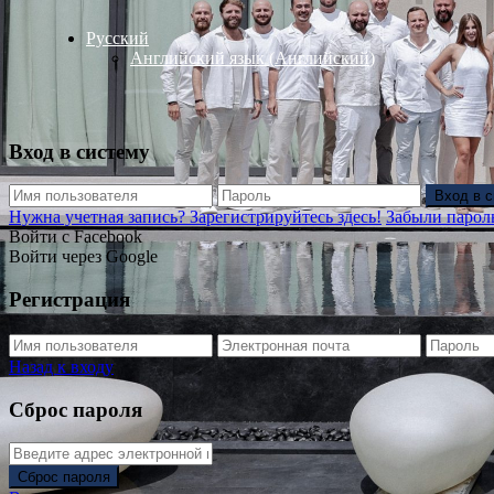
Русский
Английский язык
(
Английский
)
Вход в систему
Вход в 
Нужна учетная запись? Зарегистрируйтесь здесь!
Забыли парол
Войти с Facebook
Войти через Google
Регистрация
Назад к входу
Сброс пароля
Сброс пароля