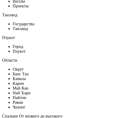
Виллы
Проекты
Таиланд
Государства
Таиланд
Пхукет
Город
Пхукет
Области
Округ
Банг Тао
Камала
Карон
Май Као
Най Харн
Найтон
Раваи
Чалонг
Спальни От низкого до высокого