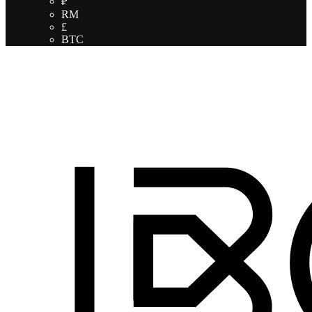
₽
RM
£
BTC