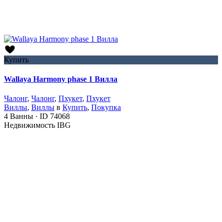
Купить
Wallaya Harmony phase 1 Вилла
Чалонг
,
Чалонг
,
Пхукет
,
Пхукет
Виллы
,
Виллы
в
Купить
,
Покупка
4
Ванны
·
ID
74068
Недвижимость IBG