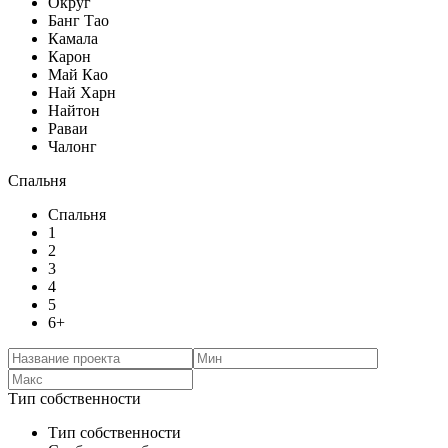
Округ
Банг Тао
Камала
Карон
Май Као
Най Харн
Найтон
Раваи
Чалонг
Спальня
Спальня
1
2
3
4
5
6+
Тип собственности
Тип собственности