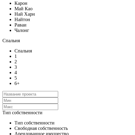
Карон
Май Као
Най Харн
Найтон
Раваи
Чалонг
Спальня
Спальня
1
2
3
4
5
6+
Тип собственности
Тип собственности
Свободная собственность
Арендованное имущество