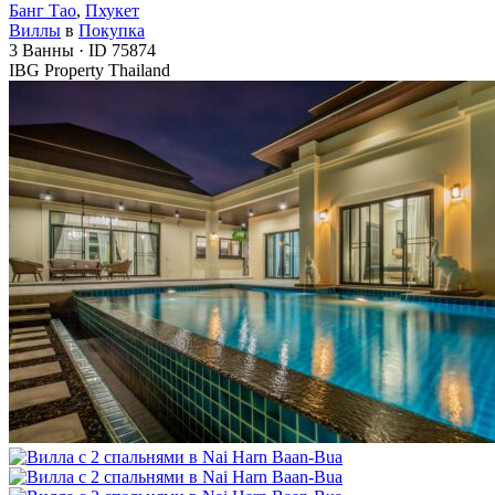
Банг Тао
,
Пхукет
Виллы
в
Покупка
3
Ванны
·
ID
75874
IBG Property Thailand