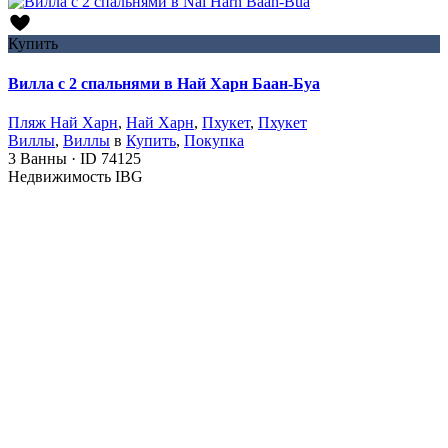
Купить
Вилла с 2 спальнями в Най Харн Баан-Буа
Пляж Най Харн
,
Най Харн
,
Пхукет
,
Пхукет
Виллы
,
Виллы
в
Купить
,
Покупка
3
Ванны
·
ID
74125
Недвижимость IBG