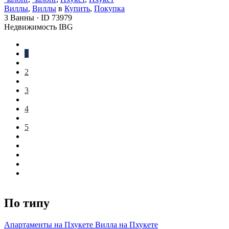
Виллы
,
Виллы
в
Купить
,
Покупка
3
Ванны
·
ID
73979
Недвижимость IBG
1
2
3
4
5
По типу
Апартаменты на Пхукете
Вилла на Пхукете