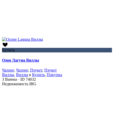
Купить
Озон Лагуна Виллы
Чалонг
,
Чалонг
,
Пхукет
,
Пхукет
Виллы
,
Виллы
в
Купить
,
Покупка
3
Ванны
·
ID
74032
Недвижимость IBG