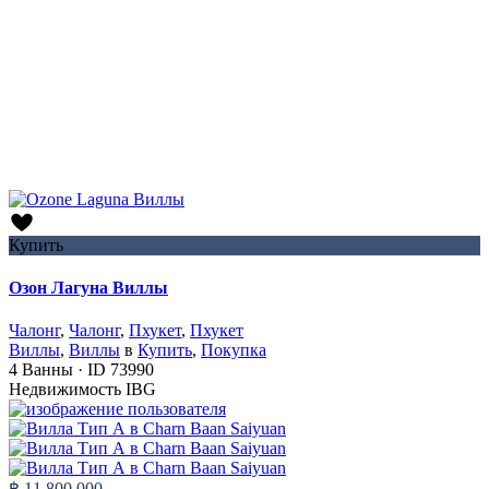
Купить
Озон Лагуна Виллы
Чалонг
,
Чалонг
,
Пхукет
,
Пхукет
Виллы
,
Виллы
в
Купить
,
Покупка
4
Ванны
·
ID
73990
Недвижимость IBG
฿ 11,800,000