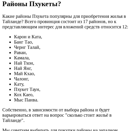
Районы Пхукеты?
Какие районы Пхукета популярны для приобретения жилья в
Тайланде? Всего провинция состоит из 17 районов, но к
представляющим интерес для вложений средств относится 12:
Карон и Ката,
Банг Тао,
Чернг Талай,
Раваи,
Камала,
Най Тхон,
Най Янг,
Май Кхао,
Чалонг,
Кату,
Пхукет Таун,
Кох Каео,
Мыс Панва.
Собственно, в зависимости от выбора района и будет
варьироваться ответ на вопрос "сколько стоит жильё в
Тайланде".
Мы советуем выбирать для покупки районы на западном