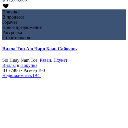
Покупка
В процессе
Горячее
Новое предложение
Рассрочка
Строительство
Вилла Тип А в Чарн Баан Сайюань
Soi Huay Nam Toe,
Раваи
,
Пхукет
Виллы
в
Покупка
ID
77496
·
Размер
190
Недвижимость IBG