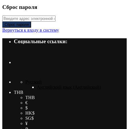
Сброс пароля
Сброс пароля
Вернуться к входу в систему
Социальные ссылки:
Русский
Английский язык
(
Английский
)
THB
THB
€
$
HK$
SG$
¥