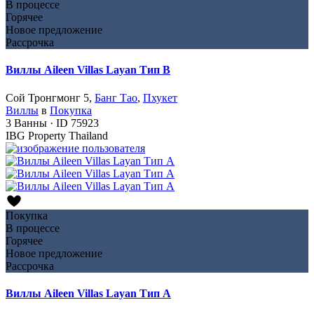
В процессе
Горячее
Новое предложение
Рассрочка
Виллы Aileen Villas Layan Тип B
Сой Тронгмонг 5,
Банг Тао
,
Пхукет
Виллы
в
Покупка
3
Ванны
·
ID
75923
IBG Property Thailand
Покупка
В процессе
Горячее
Новое предложение
Рассрочка
Виллы Aileen Villas Layan Тип А