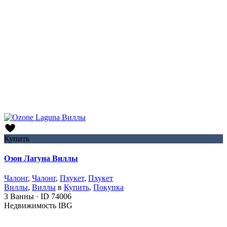
Купить
Озон Лагуна Виллы
Чалонг
,
Чалонг
,
Пхукет
,
Пхукет
Виллы
,
Виллы
в
Купить
,
Покупка
3
Ванны
·
ID
74006
Недвижимость IBG