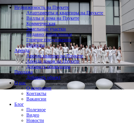
Недвижимость на Пхукете
Апартаменты и квартиры на Пхукете
Виллы и дома на Пхукете
Коммерческая
Земельные участки
Недавно добавленные
Горячие предложения
Проекты
Аренда
Аренда квартир на Пхукете
Аренда домов на Пхукете
Добавить объявление
Продажа
Добавить объект
О нас
О компании
Контакты
Вакансии
Блог
Полезное
Видео
Новости