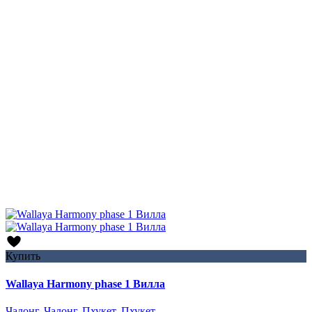
Купить
Wallaya Harmony phase 1 Вилла
Чалонг
,
Чалонг
,
Пхукет
,
Пхукет