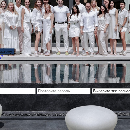
систему
ь?