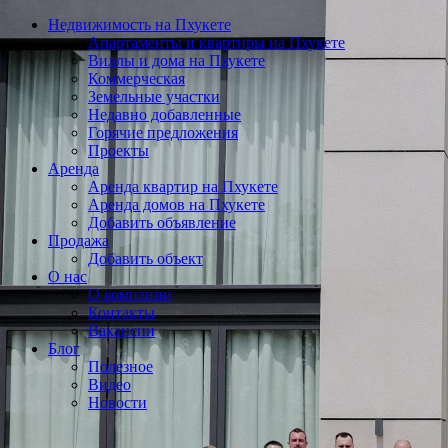
Недвижимость на Пхукете
Апартаменты и квартиры на Пхукете
Виллы и дома на Пхукете
Коммерческая
Земельные участки
Недавно добавленные
Горячие предложения
Проекты
Аренда
Аренда квартир на Пхукете
Аренда домов на Пхукете
Добавить объявление
Продажа
Добавить объект
О нас
О компании
Контакты
Вакансии
Блог
Полезное
Видео
Новости