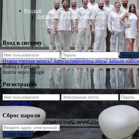
Русский
Английский язык
(
Английский
)
Вход в систему
Вход в 
Нужна учетная запись? Зарегистрируйтесь здесь!
Забыли парол
Войти с Facebook
Войти через Google
Регистрация
Назад к входу
Сброс пароля
Сброс пароля