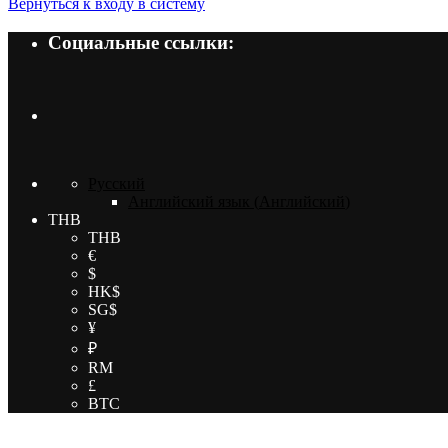
Вернуться к входу в систему
Социальные ссылки:
Русский
Английский язык
(
Английский
)
THB
THB
€
$
HK$
SG$
¥
₽
RM
£
BTC