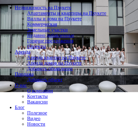
Недвижимость на Пхукете
Апартаменты и квартиры на Пхукете
Виллы и дома на Пхукете
Коммерческая
Земельные участки
Недавно добавленные
Горячие предложения
Проекты
Аренда
Аренда квартир на Пхукете
Аренда домов на Пхукете
Добавить объявление
Продажа
Добавить объект
О нас
О компании
Контакты
Вакансии
Блог
Полезное
Видео
Новости