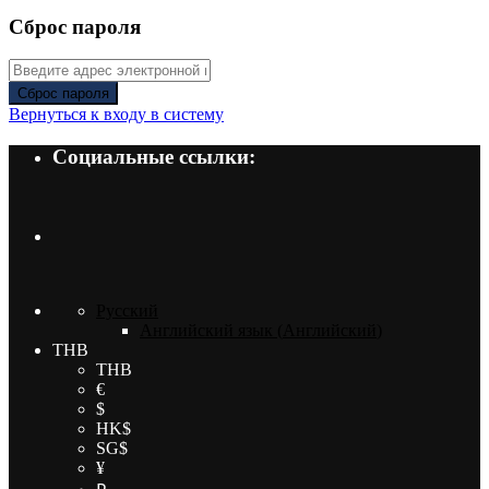
Сброс пароля
Сброс пароля
Вернуться к входу в систему
Социальные ссылки:
Русский
Английский язык
(
Английский
)
THB
THB
€
$
HK$
SG$
¥