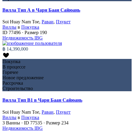
Вилла Тип А в Чарн Баан Сайюань
Soi Huay Nam Toe,
Раваи
,
Пхукет
Виллы
в
Покупка
ID
77496
·
Размер
190
Недвижимость IBG
฿ 14,390,000
Покупка
В процессе
Горячее
Новое предложение
Рассрочка
Строительство
Вилла Тип B1 в Чарн Баан Сайюань
Soi Huay Nam Toe,
Раваи
,
Пхукет
Виллы
в
Покупка
3
Ванны
·
ID
77535
·
Размер
234
Недвижимость IBG