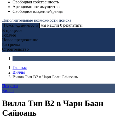
Свободная собственность
Арендованное имущество
Свободное владение/аренда
Дополнительные возможности поиска
мы нашли
0
результаты
Поиск недвижимости
В процессе
Горячее
Новое предложение
Рассрочка
Строительство
Главная
Виллы
Вилла Тип B2 в Чарн Баан Сайюань
Покупка
Виллы
Вилла Тип B2 в Чарн Баан
Сайюань