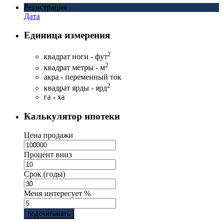
Регистрация
Дата
Единица измерения
2
квадрат ноги - фут
2
квадрат метры - м
акра - переменный ток
2
квадрат ярды - ярд
га - ха
Калькулятор ипотеки
Цена продажи
Процент вниз
Срок (годы)
Меня интересует %
подсчитывать