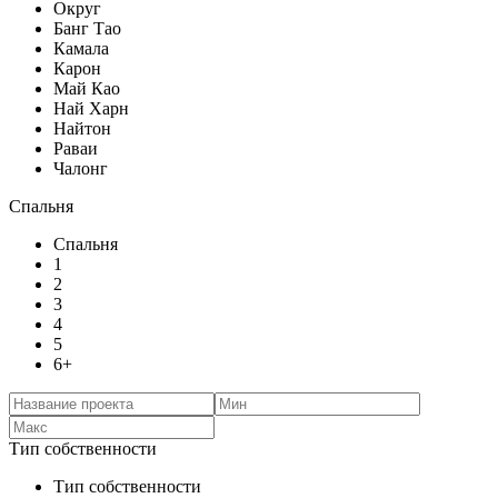
Округ
Банг Тао
Камала
Карон
Май Као
Най Харн
Найтон
Раваи
Чалонг
Спальня
Спальня
1
2
3
4
5
6+
Тип собственности
Тип собственности