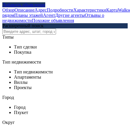
Добавить объявление
Обзор
Описание
Адрес
Подробности
Характеристики
Карта
Walks
рядом
Планы этажей
Агент
Другие агенты
Отзывы о
недвижимости
Похожие объявления
Расширенный поиск
Типы
Тип сделки
Покупка
Тип недвижимости
Тип недвижимости
Апартаменты
Виллы
Проекты
Город
Город
Пхукет
Округ