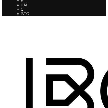
₽
RM
£
BTC