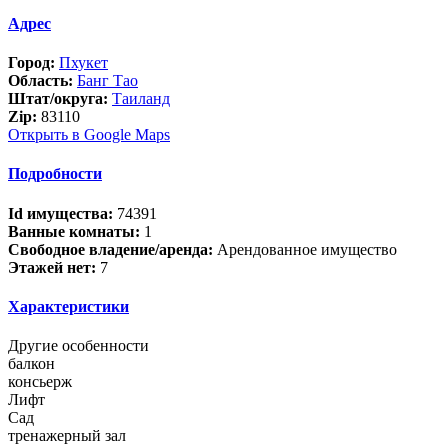
Адрес
Город:
Пхукет
Область:
Банг Тао
Штат/округа:
Таиланд
Zip:
83110
Открыть в Google Maps
Подробности
Id имущества:
74391
Ванные комнаты:
1
Свободное владение/аренда:
Арендованное имущество
Этажей нет:
7
Характеристики
Другие особенности
балкон
консьерж
Лифт
Сад
тренажерный зал