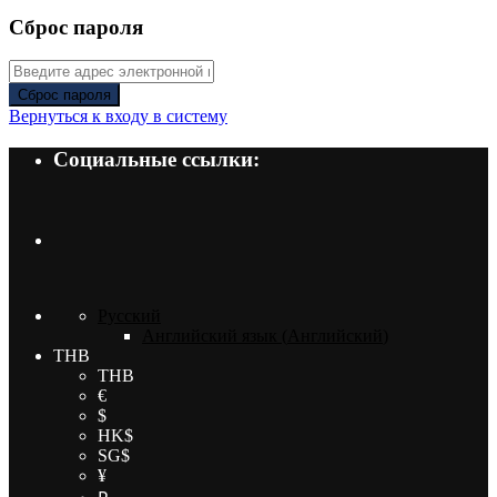
Сброс пароля
Сброс пароля
Вернуться к входу в систему
Социальные ссылки:
Русский
Английский язык
(
Английский
)
THB
THB
€
$
HK$
SG$
¥