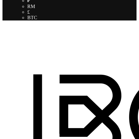
₽
RM
£
BTC