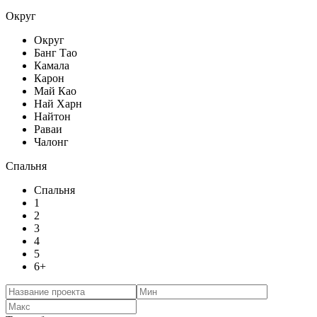
Округ
Округ
Банг Тао
Камала
Карон
Май Као
Най Харн
Найтон
Раваи
Чалонг
Спальня
Спальня
1
2
3
4
5
6+