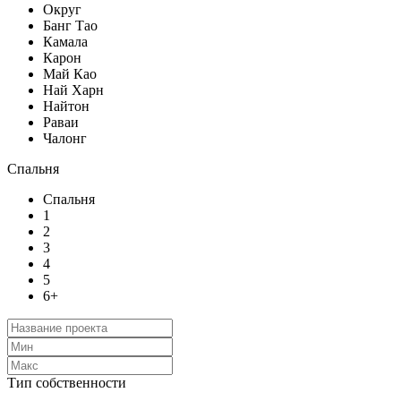
Округ
Банг Тао
Камала
Карон
Май Као
Най Харн
Найтон
Раваи
Чалонг
Спальня
Спальня
1
2
3
4
5
6+
Тип собственности