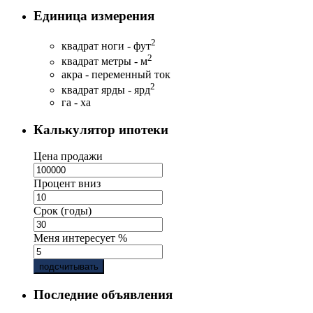
Единица измерения
2
квадрат ноги - фут
2
квадрат метры - м
акра - переменный ток
2
квадрат ярды - ярд
га - ха
Калькулятор ипотеки
Цена продажи
Процент вниз
Срок (годы)
Меня интересует %
подсчитывать
Последние объявления