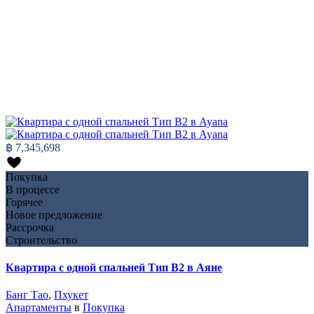
฿ 7,345,698
Покупка
В процессе
Горячее
Новое предложение
Рассрочка
Строительство
Квартира с одной спальней Тип B2 в Аяне
Банг Тао
,
Пхукет
Апартаменты
в
Покупка