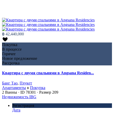
฿ 42,440,000
Покупка
В процессе
Горячее
Новое предложение
Рассрочка
Квартира с двумя спальнями в Angsana Residen...
Банг Тао
,
Пхукет
Апартаменты
в
Покупка
2
Ванны
·
ID
78301
·
Размер
209
Недвижимость IBG
Регистрация
Дата