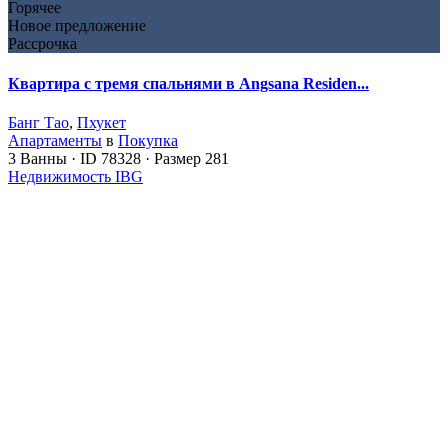
Горячее
Новое предложение
Рассрочка
Квартира с тремя спальнями в Angsana Residen...
Банг Тао
,
Пхукет
Апартаменты
в
Покупка
3
Ванны
·
ID
78328
·
Размер
281
Недвижимость IBG