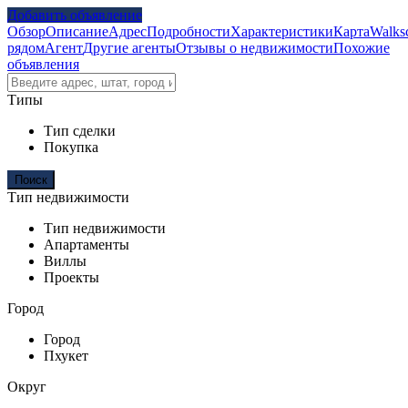
Добавить объявление
Обзор
Описание
Адрес
Подробности
Характеристики
Карта
Walks
рядом
Агент
Другие агенты
Отзывы о недвижимости
Похожие
объявления
Типы
Тип сделки
Покупка
Тип недвижимости
Тип недвижимости
Апартаменты
Виллы
Проекты
Город
Город
Пхукет
Округ