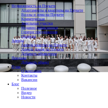
Недвижимость на Пхукете
Апартаменты и квартиры на Пхукете
Виллы и дома на Пхукете
Коммерческая
Земельные участки
Недавно добавленные
Горячие предложения
Проекты
Аренда
Аренда квартир на Пхукете
Аренда домов на Пхукете
Добавить объявление
Продажа
Добавить объект
О нас
О компании
Контакты
Вакансии
Блог
Полезное
Видео
Новости