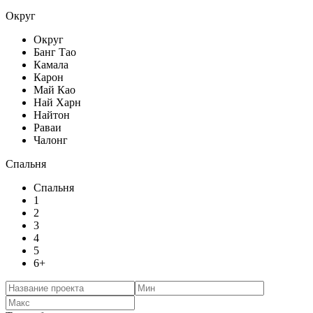
Округ
Округ
Банг Тао
Камала
Карон
Май Као
Най Харн
Найтон
Раваи
Чалонг
Спальня
Спальня
1
2
3
4
5
6+