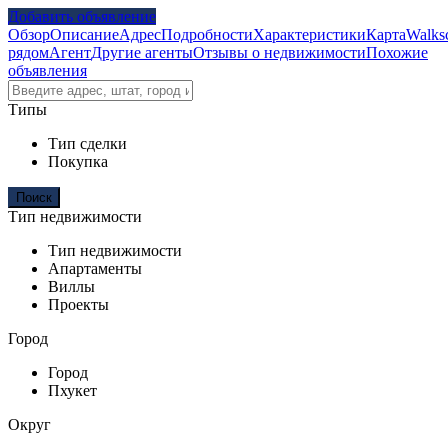
Добавить объявление
Обзор
Описание
Адрес
Подробности
Характеристики
Карта
Walks
рядом
Агент
Другие агенты
Отзывы о недвижимости
Похожие
объявления
Типы
Тип сделки
Покупка
Тип недвижимости
Тип недвижимости
Апартаменты
Виллы
Проекты
Город
Город
Пхукет
Округ