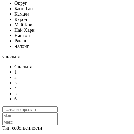
Округ
Банг Тао
Камала
Карон
Май Као
Най Харн
Найтон
Раваи
Чалонг
Спальня
Спальня
1
2
3
4
5
6+
Тип собственности