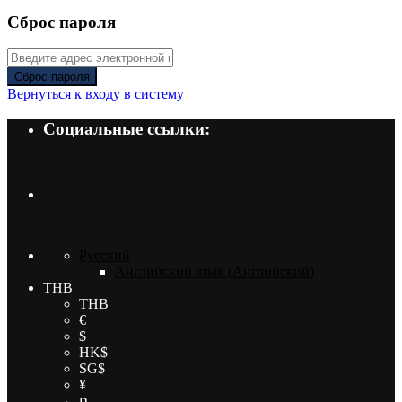
Сброс пароля
Сброс пароля
Вернуться к входу в систему
Социальные ссылки:
Русский
Английский язык
(
Английский
)
THB
THB
€
$
HK$
SG$
¥