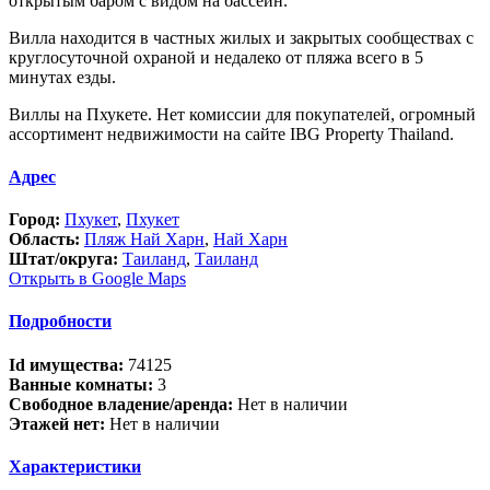
открытым баром с видом на бассейн.
Вилла находится в частных жилых и закрытых сообществах с
круглосуточной охраной и недалеко от пляжа всего в 5
минутах езды.
Виллы на Пхукете. Нет комиссии для покупателей, огромный
ассортимент недвижимости на сайте IBG Property Thailand.
Адрес
Город:
Пхукет
,
Пхукет
Область:
Пляж Най Харн
,
Най Харн
Штат/округа:
Таиланд
,
Таиланд
Открыть в Google Maps
Подробности
Id имущества:
74125
Ванные комнаты:
3
Свободное владение/аренда:
Нет в наличии
Этажей нет:
Нет в наличии
Характеристики