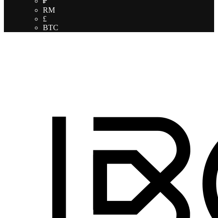
₽
RM
£
BTC