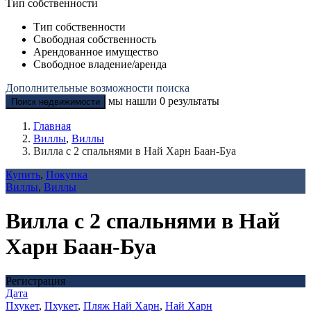
Тип собственности
Тип собственности
Свободная собственность
Арендованное имущество
Свободное владение/аренда
Дополнительные возможности поиска
мы нашли
0
результаты
Поиск недвижимости
Главная
Виллы
,
Виллы
Вилла с 2 спальнями в Най Харн Баан-Буа
Купить
,
Покупка
Виллы
,
Виллы
Вилла с 2 спальнями в Най
Харн Баан-Буа
Регистрация
Дата
Пхукет
,
Пхукет
,
Пляж Най Харн
,
Най Харн