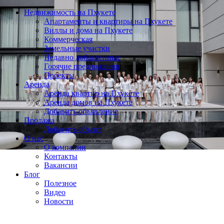
Недвижимость на Пхукете
Апартаменты и квартиры на Пхукете
Виллы и дома на Пхукете
Коммерческая
Земельные участки
Недавно добавленные
Горячие предложения
Проекты
Аренда
Аренда квартир на Пхукете
Аренда домов на Пхукете
Добавить объявление
Продажа
Добавить объект
О нас
О компании
Контакты
Вакансии
Блог
Полезное
Видео
Новости