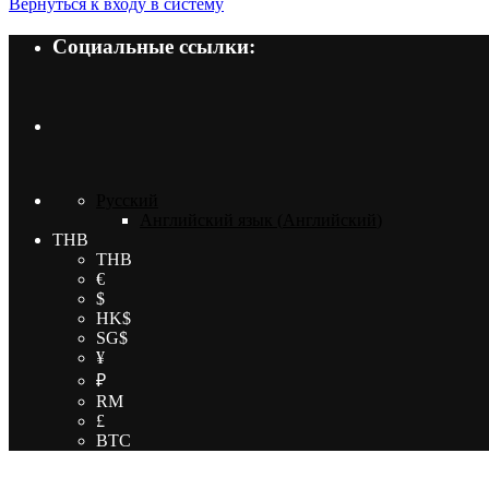
Вернуться к входу в систему
Социальные ссылки:
Русский
Английский язык
(
Английский
)
THB
THB
€
$
HK$
SG$
¥
₽
RM
£
BTC