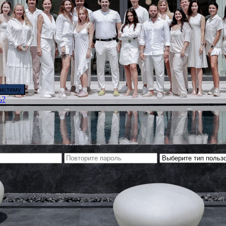
систему
ь?