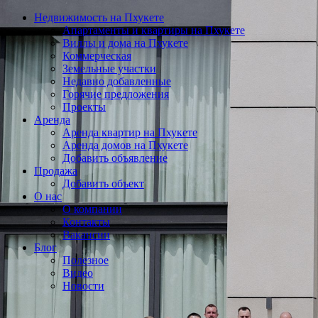
Недвижимость на Пхукете
Апартаменты и квартиры на Пхукете
Виллы и дома на Пхукете
Коммерческая
Земельные участки
Недавно добавленные
Горячие предложения
Проекты
Аренда
Аренда квартир на Пхукете
Аренда домов на Пхукете
Добавить объявление
Продажа
Добавить объект
О нас
О компании
Контакты
Вакансии
Блог
Полезное
Видео
Новости