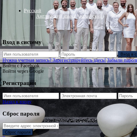
Русский
Английский язык
(
Английский
)
Вход в систему
Вход в 
Нужна учетная запись? Зарегистрируйтесь здесь!
Забыли парол
Войти с Facebook
Войти через Google
Регистрация
Назад к входу
Сброс пароля
Сброс пароля