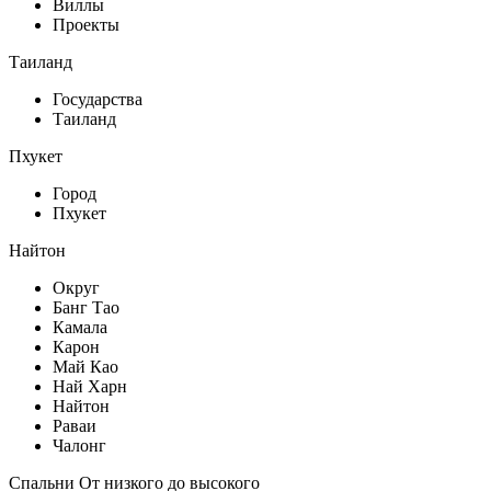
Виллы
Проекты
Таиланд
Государства
Таиланд
Пхукет
Город
Пхукет
Найтон
Округ
Банг Тао
Камала
Карон
Май Као
Най Харн
Найтон
Раваи
Чалонг
Спальни От низкого до высокого