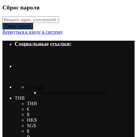
Сброс пароля
Сброс пароля
Вернуться к входу в систему
Социальные ссылки:
Русский
Английский язык
(
Английский
)
THB
THB
€
$
HK$
SG$
¥