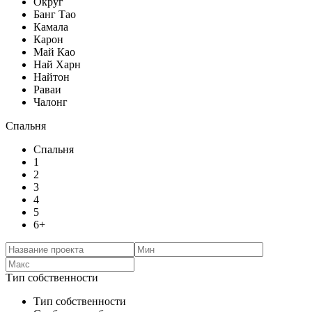
Округ
Банг Тао
Камала
Карон
Май Као
Най Харн
Найтон
Раваи
Чалонг
Спальня
Спальня
1
2
3
4
5
6+
Тип собственности
Тип собственности