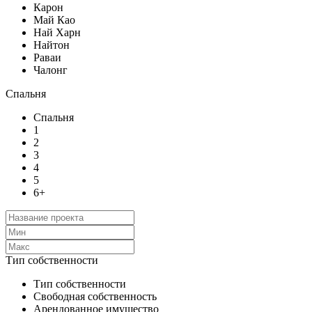
Карон
Май Као
Най Харн
Найтон
Раваи
Чалонг
Спальня
Спальня
1
2
3
4
5
6+
Тип собственности
Тип собственности
Свободная собственность
Арендованное имущество