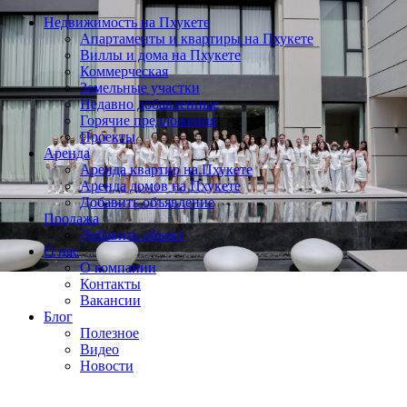
Недвижимость на Пхукете
Апартаменты и квартиры на Пхукете
Виллы и дома на Пхукете
Коммерческая
Земельные участки
Недавно добавленные
Горячие предложения
Проекты
Аренда
Аренда квартир на Пхукете
Аренда домов на Пхукете
Добавить объявление
Продажа
Добавить объект
О нас
О компании
Контакты
Вакансии
Блог
Полезное
Видео
Новости