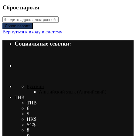
Сброс пароля
Сброс пароля
Вернуться к входу в систему
Социальные ссылки:
Русский
Английский язык
(
Английский
)
THB
THB
€
$
HK$
SG$
¥