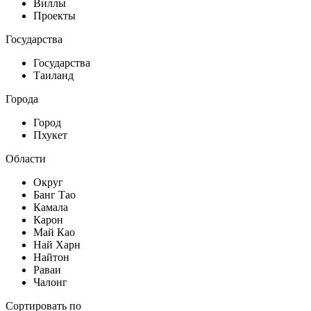
Виллы
Проекты
Государства
Государства
Таиланд
Города
Город
Пхукет
Области
Округ
Банг Тао
Камала
Карон
Май Као
Най Харн
Найтон
Раваи
Чалонг
Сортировать по