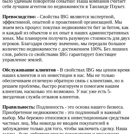
было удачным поворотом событий! Наша компания считает
себя лучшим агентом по недвижимости в Таиланде Пхукет.
Превосходство:
- Свойства IBG являются экспертной,
эффективной, опытной и проактивной организацией. Мы
знаем весь процесс покупки недвижимости бит за битом, как
и каждый из объектов и их опыт в наших административных
зонах. Мы планируем получить разумную стоимость для двух
игроков. Благодаря своему значению, мы передали большое
количество недвижимости с достижением 100%. Без лишних
слов, работа со свойствами IBG гарантирует блестящее
управление землей.
Обслуживание клиентов
- В свойствах IBG мы ценим время
наших клиентов и их инвестиции в нас. Мы не только
обеспечиваем отличную обратную связь с клиентами, но и
решаем проблемы, быстро реагируем и помогаем нашим
клиентам, насколько это возможно. У нас уже есть 5-
звездочная служба отзывов клиентов.
Правильность:
Подлинность - это основа нашего бизнеса.
Приобретение недвижимости - это подлинный и важный
выбор. Мы бережно относимся к инвестиционным средствам
частных лиц. Мы никогда не вводим покупателей в
заблуждение только для того, чтобы заключить сделку. Наша
задача - быть арбитром между покупателем и продавцом,