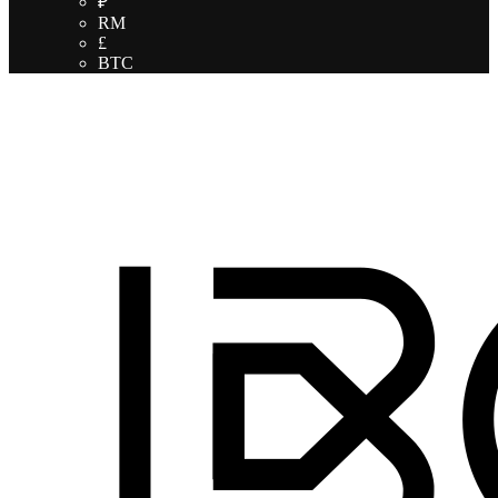
₽
RM
£
BTC