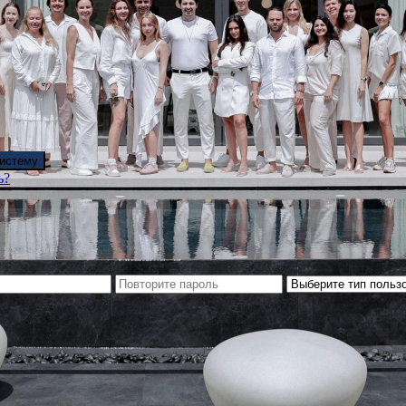
систему
ь?