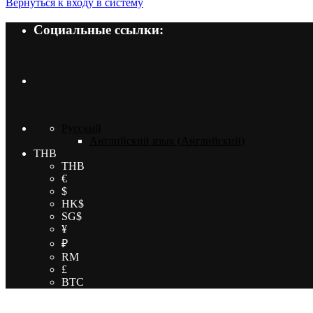
Вернуться к входу в систему
Социальные ссылки:
Русский
Английский язык
(
Английский
)
THB
THB
€
$
HK$
SG$
¥
₽
RM
£
BTC