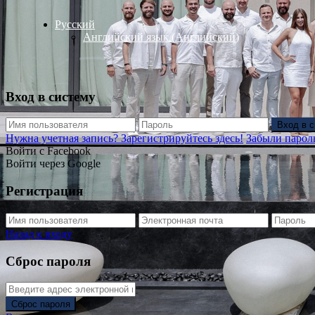
Русский
Английский язык
(
Английский
)
Вход в систему
Вход в 
Нужна учетная запись? Зарегистрируйтесь здесь!
Забыли парол
Войти с Facebook
Войти через Google
Регистрация
Назад к входу
Сброс пароля
Сброс пароля