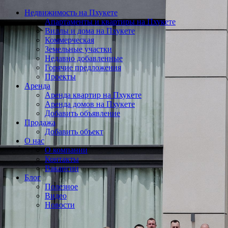
Недвижимость на Пхукете
Апартаменты и квартиры на Пхукете
Виллы и дома на Пхукете
Коммерческая
Земельные участки
Недавно добавленные
Горячие предложения
Проекты
Аренда
Аренда квартир на Пхукете
Аренда домов на Пхукете
Добавить объявление
Продажа
Добавить объект
О нас
О компании
Контакты
Вакансии
Блог
Полезное
Видео
Новости