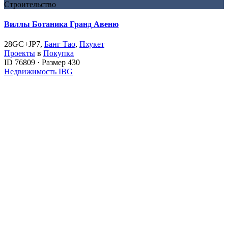
Строительство
Виллы Ботаника Гранд Авеню
28GC+JP7,
Банг Тао
,
Пхукет
Проекты
в
Покупка
ID
76809
·
Размер
430
Недвижимость IBG