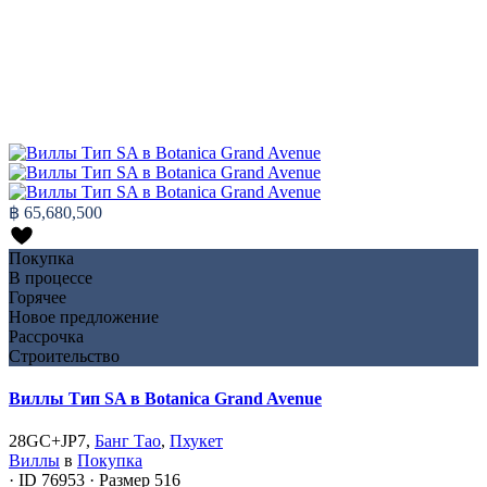
฿ 65,680,500
Покупка
В процессе
Горячее
Новое предложение
Рассрочка
Строительство
Виллы Тип SA в Botanica Grand Avenue
28GC+JP7,
Банг Тао
,
Пхукет
Виллы
в
Покупка
·
ID
76953
·
Размер
516