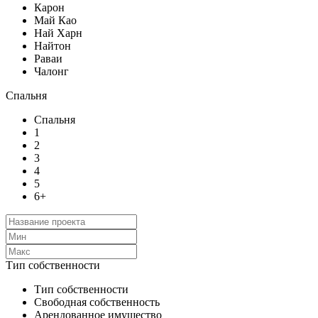
Карон
Май Као
Най Харн
Найтон
Раваи
Чалонг
Спальня
Спальня
1
2
3
4
5
6+
Тип собственности
Тип собственности
Свободная собственность
Арендованное имущество