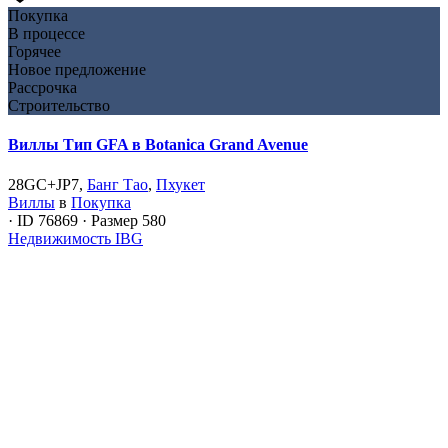
Покупка
В процессе
Горячее
Новое предложение
Рассрочка
Строительство
Виллы Тип GFA в Botanica Grand Avenue
28GC+JP7,
Банг Тао
,
Пхукет
Виллы
в
Покупка
·
ID
76869
·
Размер
580
Недвижимость IBG