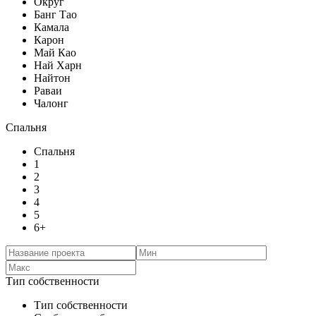
Округ
Банг Тао
Камала
Карон
Май Као
Най Харн
Найтон
Раваи
Чалонг
Спальня
Спальня
1
2
3
4
5
6+
Тип собственности
Тип собственности