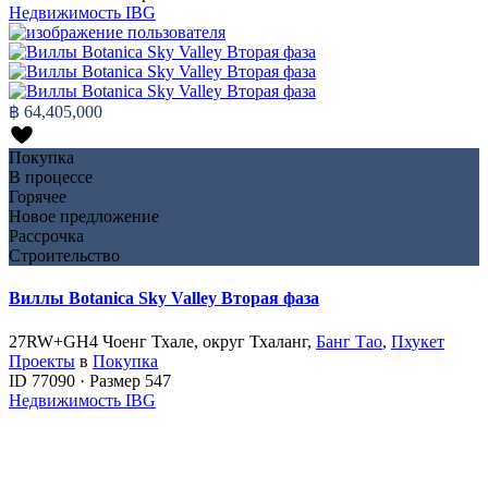
Недвижимость IBG
฿ 64,405,000
Покупка
В процессе
Горячее
Новое предложение
Рассрочка
Строительство
Виллы Botanica Sky Valley Вторая фаза
27RW+GH4 Чоенг Тхале, округ Тхаланг,
Банг Тао
,
Пхукет
Проекты
в
Покупка
ID
77090
·
Размер
547
Недвижимость IBG