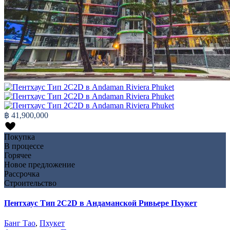
฿ 41,900,000
Покупка
В процессе
Горячее
Новое предложение
Рассрочка
Строительство
Пентхаус Тип 2C2D в Андаманской Ривьере Пхукет
Банг Тао
,
Пхукет