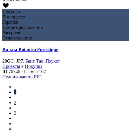
Покупка
В процессе
Горячее
Новое предложение
Рассрочка
Строительство
Виллы Botanica Forestique
28GC+JP7,
Банг Тао
,
Пхукет
Проекты
в
Покупка
ID
76746
·
Размер
167
Недвижимость IBG
1
2
3