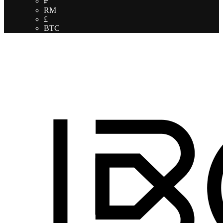
₽
RM
£
BTC