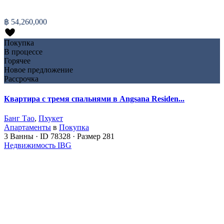
฿ 54,260,000
Покупка
В процессе
Горячее
Новое предложение
Рассрочка
Квартира с тремя спальнями в Angsana Residen...
Банг Тао
,
Пхукет
Апартаменты
в
Покупка
3
Ванны
·
ID
78328
·
Размер
281
Недвижимость IBG