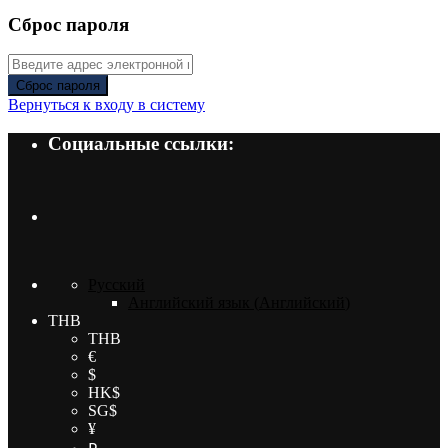
Сброс пароля
Сброс пароля
Вернуться к входу в систему
Социальные ссылки:
Русский
Английский язык
(
Английский
)
THB
THB
€
$
HK$
SG$
¥