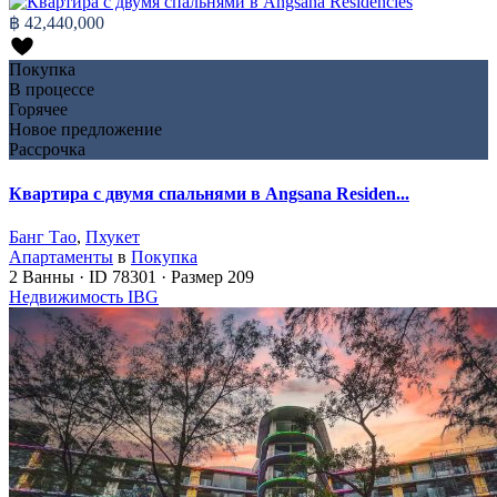
฿ 42,440,000
Покупка
В процессе
Горячее
Новое предложение
Рассрочка
Квартира с двумя спальнями в Angsana Residen...
Банг Тао
,
Пхукет
Апартаменты
в
Покупка
2
Ванны
·
ID
78301
·
Размер
209
Недвижимость IBG