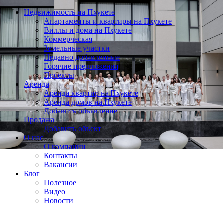
Недвижимость на Пхукете
Апартаменты и квартиры на Пхукете
Виллы и дома на Пхукете
Коммерческая
Земельные участки
Недавно добавленные
Горячие предложения
Проекты
Аренда
Аренда квартир на Пхукете
Аренда домов на Пхукете
Добавить объявление
Продажа
Добавить объект
О нас
О компании
Контакты
Вакансии
Блог
Полезное
Видео
Новости