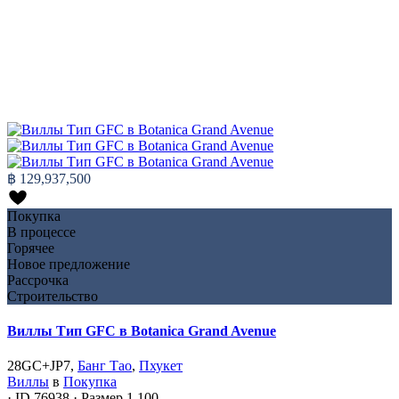
฿ 129,937,500
Покупка
В процессе
Горячее
Новое предложение
Рассрочка
Строительство
Виллы Тип GFС в Botanica Grand Avenue
28GC+JP7,
Банг Тао
,
Пхукет
Виллы
в
Покупка
·
ID
76938
·
Размер
1,100