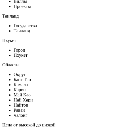
Виллы
Проекты
Таиланд
Государства
Таиланд
Пхукет
Город
Пхукет
Области
Округ
Банг Тао
Камала
Карон
Май Као
Най Харн
Найтон
Раваи
Чалонг
Цена от высокой до низкой