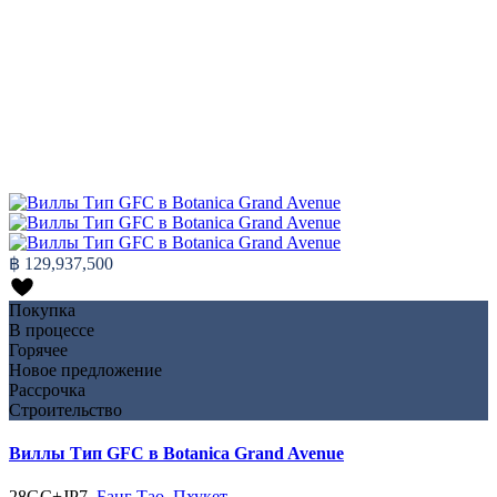
฿ 129,937,500
Покупка
В процессе
Горячее
Новое предложение
Рассрочка
Строительство
Виллы Тип GFС в Botanica Grand Avenue
28GC+JP7,
Банг Тао
,
Пхукет