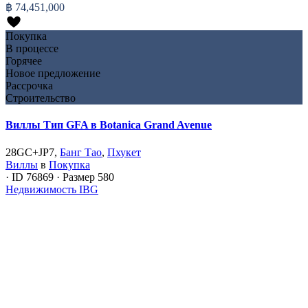
฿ 74,451,000
Покупка
В процессе
Горячее
Новое предложение
Рассрочка
Строительство
Виллы Тип GFA в Botanica Grand Avenue
28GC+JP7,
Банг Тао
,
Пхукет
Виллы
в
Покупка
·
ID
76869
·
Размер
580
Недвижимость IBG