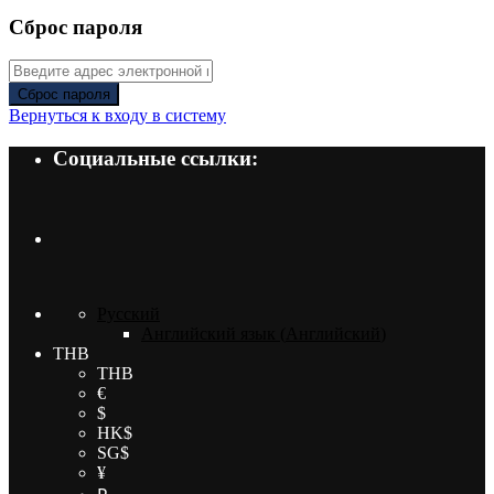
Сброс пароля
Сброс пароля
Вернуться к входу в систему
Социальные ссылки:
Русский
Английский язык
(
Английский
)
THB
THB
€
$
HK$
SG$
¥