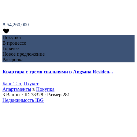
฿ 54,260,000
Покупка
В процессе
Горячее
Новое предложение
Рассрочка
Квартира с тремя спальнями в Angsana Residen...
Банг Тао
,
Пхукет
Апартаменты
в
Покупка
3
Ванны
·
ID
78328
·
Размер
281
Недвижимость IBG