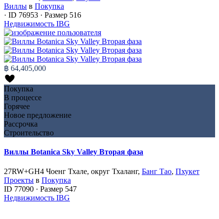
Виллы
в
Покупка
·
ID
76953
·
Размер
516
Недвижимость IBG
฿ 64,405,000
Покупка
В процессе
Горячее
Новое предложение
Рассрочка
Строительство
Виллы Botanica Sky Valley Вторая фаза
27RW+GH4 Чоенг Тхале, округ Тхаланг,
Банг Тао
,
Пхукет
Проекты
в
Покупка
ID
77090
·
Размер
547
Недвижимость IBG