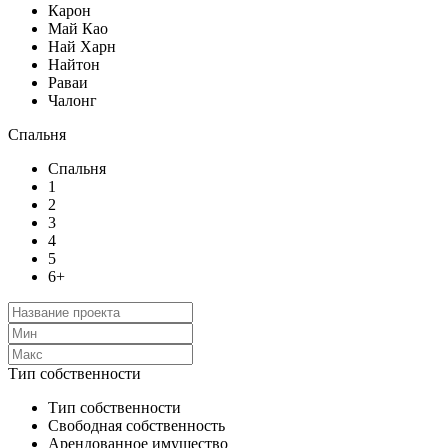
Карон
Май Као
Най Харн
Найтон
Раваи
Чалонг
Спальня
Спальня
1
2
3
4
5
6+
Тип собственности
Тип собственности
Свободная собственность
Арендованное имущество