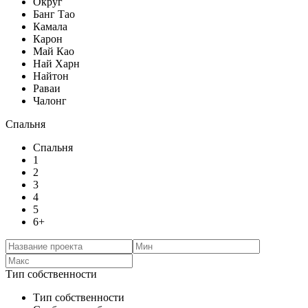
Округ
Банг Тао
Камала
Карон
Май Као
Най Харн
Найтон
Раваи
Чалонг
Спальня
Спальня
1
2
3
4
5
6+
Тип собственности
Тип собственности