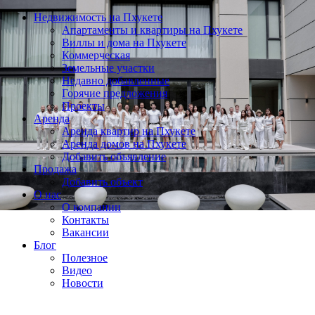
Недвижимость на Пхукете
Апартаменты и квартиры на Пхукете
Виллы и дома на Пхукете
Коммерческая
Земельные участки
Недавно добавленные
Горячие предложения
Проекты
Аренда
Аренда квартир на Пхукете
Аренда домов на Пхукете
Добавить объявление
Продажа
Добавить объект
О нас
О компании
Контакты
Вакансии
Блог
Полезное
Видео
Новости