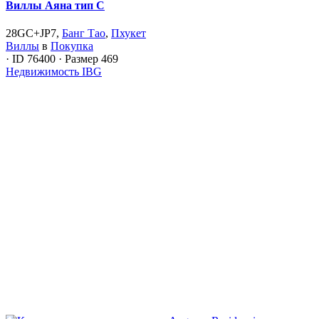
Виллы Аяна тип C
28GC+JP7,
Банг Тао
,
Пхукет
Виллы
в
Покупка
·
ID
76400
·
Размер
469
Недвижимость IBG