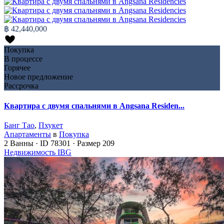
฿ 42,440,000
Покупка
В процессе
Горячее
Новое предложение
Рассрочка
Квартира с двумя спальнями в Angsana Residen...
Банг Тао
,
Пхукет
Апартаменты
в
Покупка
2
Ванны
·
ID
78301
·
Размер
209
Недвижимость IBG