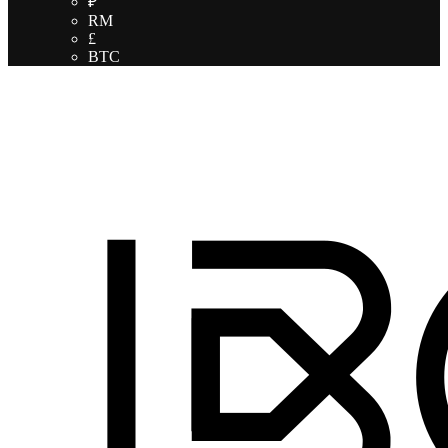
₽
RM
£
BTC