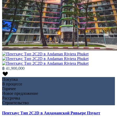
฿ 41,900,000
Покупка
В процессе
Горячее
Новое предложение
Рассрочка
Строительство
Пентхаус Тип 2C2D в Андаманской Ривьере Пхукет