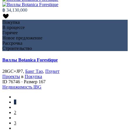
฿ 34,130,000
Покупка
В процессе
Горячее
Новое предложение
Рассрочка
Строительство
Виллы Botanica Forestique
28GC+JP7,
Банг Тао
,
Пхукет
Проекты
в
Покупка
ID
76746
·
Размер
167
Недвижимость IBG
1
2
3