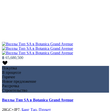
฿ 65,680,500
Покупка
В процессе
Горячее
Новое предложение
Рассрочка
Строительство
Виллы Тип SA в Botanica Grand Avenue
28GC+JP7,
Банг Тао
,
Пхукет