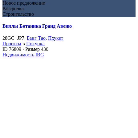
Новое предложение
Рассрочка
Строительство
Виллы Ботаника Гранд Авеню
28GC+JP7,
Банг Тао
,
Пхукет
Проекты
в
Покупка
ID
76809
·
Размер
430
Недвижимость IBG